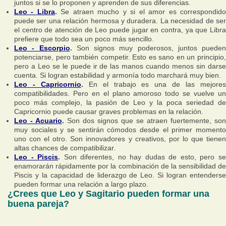
juntos si se lo proponen y aprenden de sus diferencias.
Leo - Libra
.
Se atraen mucho y si el amor es correspondid
puede ser una relación hermosa y duradera. La necesidad de ser
el centro de atención de Leo puede jugar en contra, ya que Libra
prefiere que todo sea un poco más sencillo.
Leo - Escorpio
.
Son signos muy poderosos, juntos pueden
potenciarse, pero también competir. Esto es sano en un principio,
pero a Leo se le puede ir de las manos cuando menos sin darse
cuenta. Si logran estabilidad y armonía todo marchará muy bien.
Leo - Capricornio
.
En el trabajo es una de las mejore
compatibilidades. Pero en el plano amoroso todo se vuelve un
poco más complejo, la pasión de Leo y la poca seriedad de
Capricornio puede causar graves problemas en la relación.
Leo - Acuario
.
Son dos signos que se atraen fuertemente, son
muy sociales y se sentirán cómodos desde el primer momento
uno con el otro. Son innovadores y creativos, por lo que tienen
altas chances de compatibilizar.
Leo - Piscis
.
Son diferentes, no hay dudas de esto, pero s
enamorarán rápidamente por la combinación de la sensibilidad de
Piscis y la capacidad de liderazgo de Leo. Si logran entenderse
pueden formar una relación a largo plazo.
¿Crees que Leo y Sagitario pueden formar una
buena pareja?