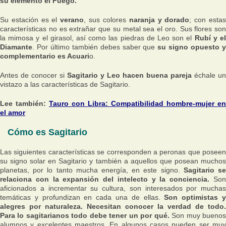
su elemento el Fuego.
Su estación es el
verano
, sus colores
naranja y dorado
; con esta
características no es extrañar que su metal sea el oro. Sus flores son
la mimosa y el girasol, así como las piedras de Leo son el
Rubí y e
Diamante
. Por último también debes saber que
su signo opuesto 
complementario es Acuari
o.
Antes de conocer si
Sagitario y Leo hacen buena pareja
échale un
vistazo a las características de Sagitario.
Lee también:
Tauro con Libra: Compatibilidad hombre-mujer en
el amor
Cómo es Sagitario
Las siguientes características se corresponden a peronas que poseen
su signo solar en Sagitario y también a aquellos que posean muchos
planetas, por lo tanto mucha energía, en este signo.
Sagitario s
relaciona con la expansión del intelecto y la conciencia.
Son
aficionados a incrementar su cultura, son interesados por muchas
temáticas y profundizan en cada una de ellas.
Son optimistas 
alegres por naturaleza. Necesitan conocer la verdad de todo.
Para lo sagitarianos todo debe tener un por qué.
Son muy bueno
alumnos y excelentes maestros. En algunos casos pueden ser muy