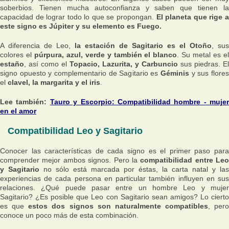
soberbios. Tienen mucha autoconfianza y saben que tienen la
capacidad de lograr todo lo que se propongan.
El planeta que rige 
este signo es Júpiter y su elemento es Fuego.
A diferencia de Leo,
la estación de Sagitario es el Otoño
, sus
colores el
púrpura, azul, verde y también el blanco
. Su metal es e
estaño
, así como el
Topacio, Lazurita, y Carbuncio
sus piedras. El
signo opuesto y complementario de Sagitario es
Géminis
y sus flore
el
clavel, la margarita y el iris
.
Lee también:
Tauro y Escorpio: Compatibilidad hombre - mujer
en el amor
Compatibilidad Leo y Sagitario
Conocer las características de cada signo es el primer paso para
comprender mejor ambos signos. Pero la
compatibilidad entre Leo
y Sagitario
no sólo está marcada por éstas, la carta natal y las
experiencias de cada persona en particular también influyen en sus
relaciones. ¿Qué puede pasar entre un hombre Leo y mujer
Sagitario? ¿Es posible que Leo con Sagitario sean amigos? Lo cierto
es que
estos dos signos son naturalmente compatibles
, pero
conoce un poco más de esta combinación.