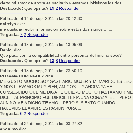
cierto mi amor de ahora es sagitario y estamos lokisimos los dos.
Destacado:
Qué opinas?
19
2
Responder
Publicado el 14 de sep, 2011 a las 20:42:30
nairelys
dice...
me gustaria recibir informacion sobre estos dos signos .......
Te gusta:
7
2
Responder
Publicado el 18 de sep, 2011 a las 13:05:09
Daniel
dice...
Qué pasa con la compatibilidad entre personas del mismo sexo?
Destacado:
Qué opinas?
13
6
Responder
Publicado el 18 de sep, 2011 a las 23:50:10
ROXANA DOMINGUEZ
dice...
ME GUSTO MUCHO SOY SAGITARIO MUJER Y MI MARIDO ES LEO
Y NOS LLEVAMOS MUY BIEN, AMIGOS.... Y AHORA YA HE
CONSEGUIDO QUE ME DIGA TE QUIERO MUCHO HASTA AMOR ME
DICE... AL PRINCIPIO FUE DIFICIL TENIA UNA CORAZA, EL... PERO
AUN NO ME A DICHO TE AMO... PERO SI SIENTO CUANDO
HACEMOS EL AMOR. ES PASION PURA....
Te gusta:
6
2
Responder
Publicado el 24 de sep, 2011 a las 03:27:32
anonimo
dice...