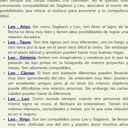
bien porque sus cartas natales con coinciden. No te quedes sólo
conociendo compatibilidad de Sagitario y Leo, descubre el manto de
posibilidades que ofrece el zodíaco para encontrar a tu compañero
ideal.
Leo - Aries
.
Así como Sagitario y Leo, con Aires el signo de l
flecha se lleva muy bien y tienen altas posibilidades de lograr una
relación duradera.
Leo - Tauro
.
Son dos signos son muy diferentes, uno es fuego 
otro tierra por lo que en el amor será difícil la unión. Sin embargo
en el plano laboral y amistoso pueden hacer muy buenas migas.
Leo - Géminis
.
Ambos son imaginativos y creativos por lo que l
pasarán de lujo juntos en la búsqueda de nuevos proyectos y
metas. Son altamente compatibles.
Leo - Cáncer
.
Si bien son bastante diferentes pueden llevars
muy bien aprendiendo del otro. Se entienden muy bien, pueden
ser excelentes amigos, pero al no tener los mismos objetivos
puede dificultarse una relación amorosa. Sin embargo las cartas
natales pueden hacer la diferencia.
Leo - Leo
.
Como sucede siempre cuando dos personas de
mismo signo se cruza, el flechazo es instantáneo. Tienen los
mismos intereses, necesidades y metas, por lo que esta relación
es un sí seguro.
Leo - Virgo
.
Son tan compatibles como Leo y Sagitario. Se lleva
muy bien, disfrutan uno del otro y pueden durar muchos años