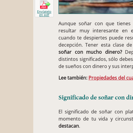
Envíatelo
en pdf
Aunque soñar con que tienes
resultar muy interesante en
cuando te despiertes puede res
decepción. Tener esta clase d
soñar con mucho dinero?
Dep
distintos significados, sólo deb
de sueños con dinero y sus inter
Lee también:
Propiedades del cua
Significado de soñar con di
El significado de soñar con pl
momento de tu vida y circuns
destacan
.