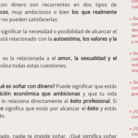
con
con dinero son recurrentes en dos tipos de
col
icos
, muy ambiciosos o bien
los que realmente
Qu
 no pueden satisfacerlas.
con
des
gnificar la necesidad o posibilidad de alcanzar el
fam
está relacionado con la
autoestima, los valores y la
y 
Qu
 es la relacionada a el
amor, la sexualidad y el
cuá
más
boliza todas estas cuestiones.
His
Qu
ué es soñar con dinero?
Puede significar que estás
con
ición económica que ambicionas
y que tu vida
gra
 lo relaciona directamente al
éxito profesional
. Si
ro
significa que estás por alcanzar el
éxito
y estás
¿Q
lo.
con
¿Q
cri
ado, nadie te impide soñar. ¿Qué significa soñar