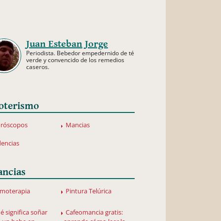
Juan Esteban Jorge
Periodista. Bebedor empedernido de té
verde y convencido de los remedios
caseros.
oterismo
róscopos
Mancias
dencias
ncias
moterapia
Pintura Telúrica
é significa soñar
Cafeomancia gratis: