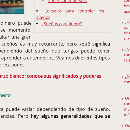
con
Soñar con monedas
bra
Consejos para controlar los
aje
sueños
¿Q
 dinero puede
¿Sueñas con dinero?
qui
 ese momento,
de 
ultar una gran
sir
e sueños es muy recurrente, pero
¿qué significa
¿Q
endiendo del sueño que tengas puede tener
con
es aprender a entenderlos. Veamos diferentes tipos
roj
pretaciones.
rzo blanco: conoce sus significados y poderes
¿Q
con
nero
Qu
con
ata puede variar dependiendo de tipo de sueño,
mue
má
tancias. Pero
hay algunas generalidades que se
Qu