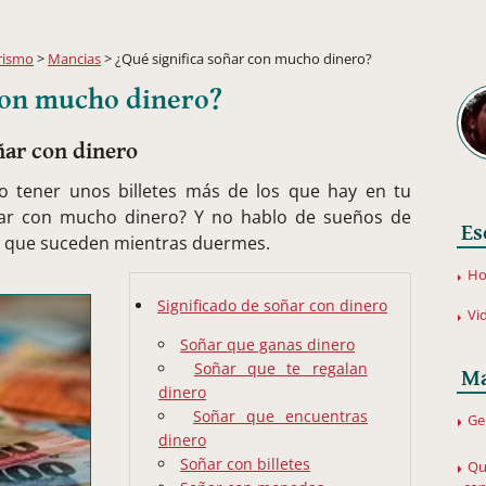
rismo
>
Mancias
> ¿Qué significa soñar con mucho dinero?
 con mucho dinero?
ñar con dinero
 tener unos billetes más de los que hay en tu
oñar con mucho dinero? Y no hablo de sueños de
Es
s que suceden mientras duermes.
Ho
Significado de soñar con dinero
Vi
Soñar que ganas dinero
Soñar que te regalan
Ma
dinero
Soñar que encuentras
Ge
dinero
Soñar con billetes
Qu