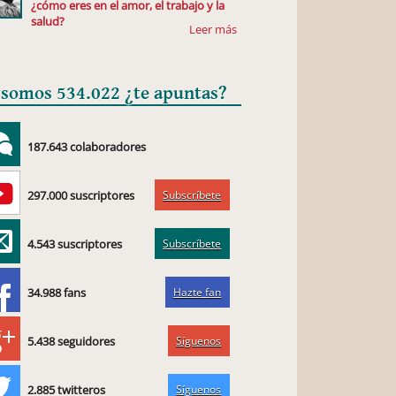
¿cómo eres en el amor, el trabajo y la
salud?
 somos 534.022 ¿te apuntas?
187.643 colaboradores
Subscríbete
297.000 suscriptores
Subscríbete
4.543 suscriptores
Hazte fan
34.988 fans
Síguenos
5.438 seguidores
Síguenos
2.885 twitteros