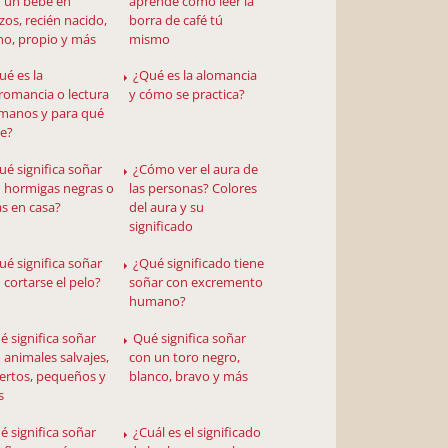
 un bebe en
aprende cómo leer la
zos, recién nacido,
borra de café tú
no, propio y más
mismo
ué es la
¿Qué es la alomancia
romancia o lectura
y cómo se practica?
manos y para qué
ve?
ué significa soñar
¿Cómo ver el aura de
 hormigas negras o
las personas? Colores
as en casa?
del aura y su
significado
ué significa soñar
¿Qué significado tiene
 cortarse el pelo?
soñar con excremento
humano?
é significa soñar
Qué significa soñar
 animales salvajes,
con un toro negro,
rtos, pequeños y
blanco, bravo y más
s
é significa soñar
¿Cuál es el significado