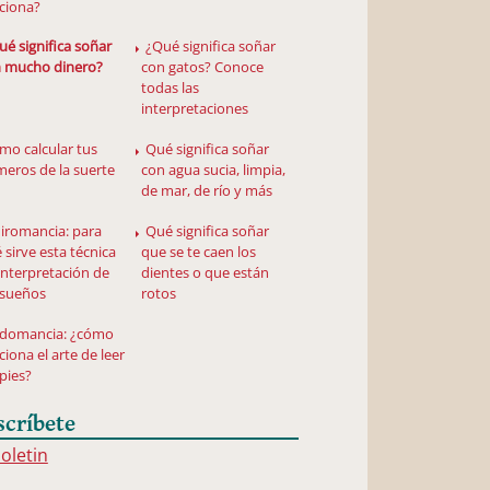
ciona?
ué significa soñar
¿Qué significa soñar
 mucho dinero?
con gatos? Conoce
todas las
interpretaciones
mo calcular tus
Qué significa soñar
eros de la suerte
con agua sucia, limpia,
de mar, de río y más
iromancia: para
Qué significa soñar
 sirve esta técnica
que se te caen los
interpretación de
dientes o que están
 sueños
rotos
domancia: ¿cómo
ciona el arte de leer
 pies?
scríbete
boletin