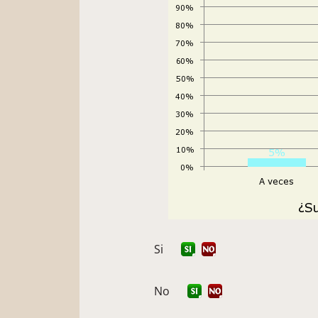
Si
No