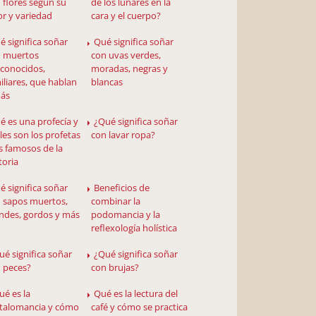
 flores según su
de los lunares en la
or y variedad
cara y el cuerpo?
é significa soñar
Qué significa soñar
 muertos
con uvas verdes,
conocidos,
moradas, negras y
iliares, que hablan
blancas
más
é es una profecía y
¿Qué significa soñar
les son los profetas
con lavar ropa?
 famosos de la
toria
é significa soñar
Beneficios de
 sapos muertos,
combinar la
ndes, gordos y más
podomancia y la
reflexología holística
ué significa soñar
¿Qué significa soñar
 peces?
con brujas?
ué es la
Qué es la lectura del
stalomancia y cómo
café y cómo se practica