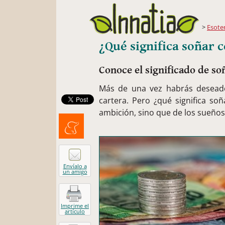
Esote
¿Qué significa soñar
Conoce el significado de so
Más de una vez habrás deseado
cartera. Pero ¿qué significa s
ambición, sino que de los sueño
Menéalo
Envíalo a
un amigo
Imprime el
artículo