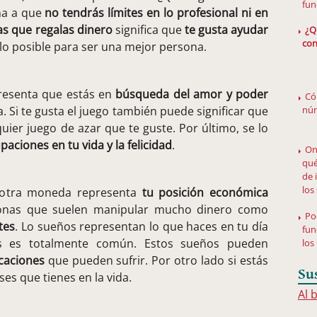
fun
ona a que
no tendrás límites en lo profesional ni en
as que regalas dinero
significa que
te gusta ayudar
¿Q
con
lo posible para ser una mejor persona.
resenta que estás en
búsqueda del amor y poder
Có
a. Si te gusta el juego también puede significar que
núm
uier juego de azar que te guste. Por último, se lo
aciones en tu vida y la felicidad
.
On
qué
de 
los
r otra moneda representa
tu posición económica
onas que suelen manipular mucho dinero como
Po
tes
. Lo sueños representan lo que haces en tu día
fun
os es totalmente común. Estos sueños pueden
los
caciones
que pueden sufrir. Por otro lado si estás
Su
ses que tienes en la vida.
Al 