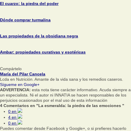
El cuarzo: la piedra del poder
Dónde comprar turmalina
Las propiedades de la obsidiana negra
Ambar: propiedades curativas y esotéricas
Compártelo
María del Pilar Cancela
Lcda en Nutrición. Amante de la vida sana y los remedios caseros.
Sígueme en Google+
ADVERTENCIA:
esta nota tiene carácter informativo. Acuda siempre a
un especialista. Ni el autor ni INNATIA se hacen responsables de los
perjuicios ocasionados por el mal uso de esta información
4 Comentarios en "La esmeralda: la piedra de las emociones "
0
en
4
en
0
en
Puedes comentar desde Facebook y Google+, o si prefieres hacerlo