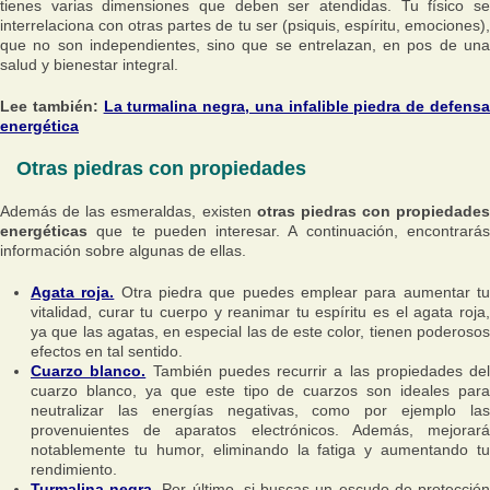
tienes varias dimensiones que deben ser atendidas. Tu físico se
interrelaciona con otras partes de tu ser (psiquis, espíritu, emociones),
que no son independientes, sino que se entrelazan, en pos de una
salud y bienestar integral.
Lee también:
La turmalina negra, una infalible piedra de defens
energética
Otras piedras con propiedades
Además de las esmeraldas, existen
otras piedras con propiedades
energéticas
que te pueden interesar. A continuación, encontrarás
información sobre algunas de ellas.
Agata roja.
Otra piedra que puedes emplear para aumentar t
vitalidad, curar tu cuerpo y reanimar tu espíritu es el agata roja,
ya que las agatas, en especial las de este color, tienen poderosos
efectos en tal sentido.
Cuarzo blanco.
También puedes recurrir a las propiedades del
cuarzo blanco, ya que este tipo de cuarzos son ideales para
neutralizar las energías negativas, como por ejemplo las
provenuientes de aparatos electrónicos. Además, mejorará
notablemente tu humor, eliminando la fatiga y aumentando tu
rendimiento.
Turmalina negra.
Por último, si buscas un escudo de protecció