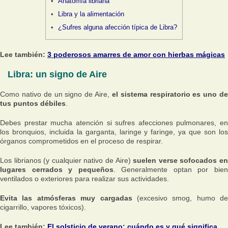
Anatomía libriana
Libra y la alimentación
¿Sufres alguna afección típica de Libra?
Lee también:
3 poderosos amarres de amor con hierbas mágicas
Libra: un signo de Aire
Como nativo de un signo de Aire,
el sistema respiratorio es uno d
tus puntos débiles
.
Debes prestar mucha atención si sufres afecciones pulmonares, en
los bronquios, incluida la garganta, laringe y faringe, ya que son los
órganos comprometidos en el proceso de respirar.
Los librianos (y cualquier nativo de Aire)
suelen verse sofocados e
lugares cerrados y pequeños
. Generalmente optan por bie
ventilados o exteriores para realizar sus actividades.
Evita las atmósferas muy cargadas
(excesivo smog, humo de
cigarrillo, vapores tóxicos).
Lee también:
El solsticio de verano: cuándo es y qué significa