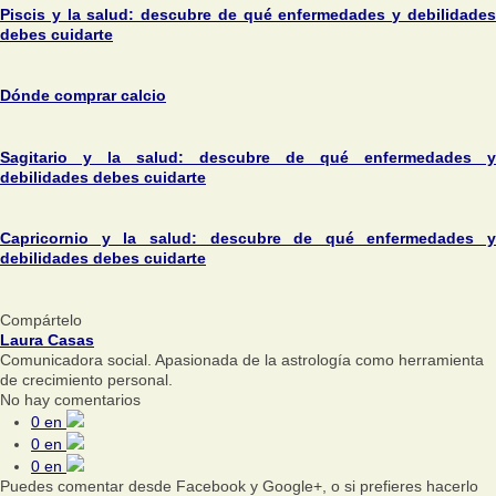
Piscis y la salud: descubre de qué enfermedades y debilidades
debes cuidarte
Dónde comprar calcio
Sagitario y la salud: descubre de qué enfermedades y
debilidades debes cuidarte
Capricornio y la salud: descubre de qué enfermedades y
debilidades debes cuidarte
Compártelo
Laura Casas
Comunicadora social. Apasionada de la astrología como herramienta
de crecimiento personal.
No hay comentarios
0
en
0
en
0
en
Puedes comentar desde Facebook y Google+, o si prefieres hacerlo