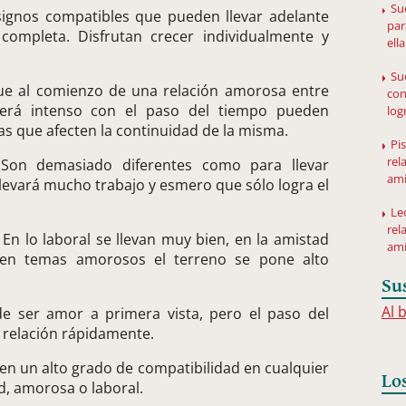
Su
ignos compatibles que pueden llevar adelante
par
completa. Disfrutan crecer individualmente y
ella
Su
e al comienzo de una relación amorosa entre
con
será intenso con el paso del tiempo pueden
log
s que afecten la continuidad de la misma.
Pi
rel
on demasiado diferentes como para llevar
ami
 llevará mucho trabajo y esmero que sólo logra el
Le
rel
En lo laboral se llevan muy bien, en la amistad
am
 en temas amorosos el terreno se pone alto
Su
Al 
 ser amor a primera vista, pero el paso del
 relación rápidamente.
en un alto grado de compatibilidad en cualquier
Lo
ad, amorosa o laboral.