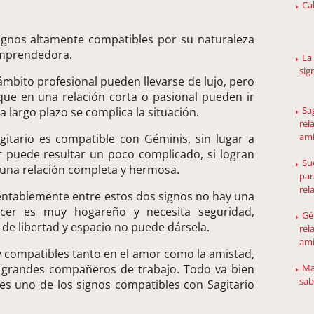
Ca
gnos altamente compatibles por su naturaleza
emprendedora.
La
sig
ámbito profesional pueden llevarse de lujo, pero
ue en una relación corta o pasional pueden ir
Sa
a largo plazo se complica la situación.
rel
am
itario es compatible con Géminis, sin lugar a
 puede resultar un poco complicado, si logran
Su
una relación completa y hermosa.
par
rel
tablemente entre estos dos signos no hay una
ncer es muy hogareño y necesita seguridad,
Gé
 de libertad y espacio no puede dársela.
rel
am
compatibles tanto en el amor como la amistad,
Ma
grandes compañeros de trabajo. Todo va bien
sab
 es uno de los signos compatibles con Sagitario