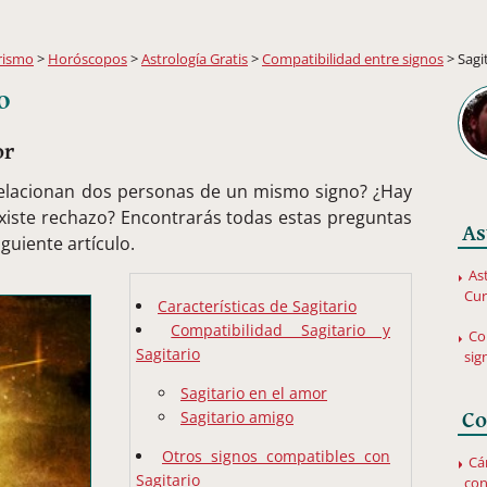
rismo
>
Horóscopos
>
Astrología Gratis
>
Compatibilidad entre signos
> Sagi
o
or
 relacionan dos personas de un mismo signo? ¿Hay
¿existe rechazo? Encontrarás todas estas preguntas
As
guiente artículo.
Ast
Cu
Características de Sagitario
Compatibilidad Sagitario y
Co
Sagitario
sig
Sagitario en el amor
Sagitario amigo
Co
Otros signos compatibles con
Cá
Sagitario
con