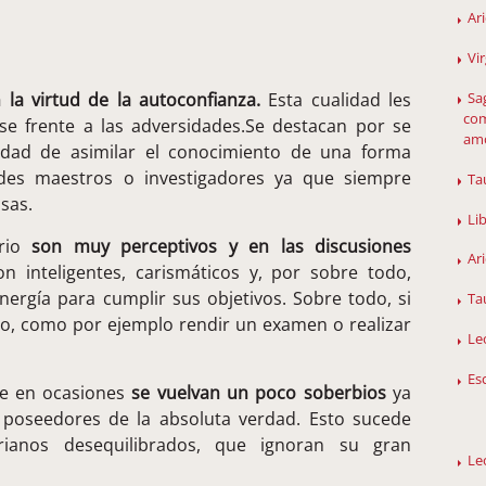
Ar
Vi
Sag
 la virtud de la autoconfianza.
Esta cualidad les
com
se frente a las adversidades.Se destacan por se
amo
idad de asimilar el conocimiento de una forma
des maestros o investigadores ya que siempre
Ta
sas.
Li
ario
son muy perceptivos y en las discusiones
Ar
on inteligentes, carismáticos y, por sobre todo,
nergía para cumplir sus objetivos. Sobre todo, si
Ta
ico, como por ejemplo rendir un examen o realizar
Le
Es
que en ocasiones
se vuelvan un poco soberbios
ya
 poseedores de la absoluta verdad. Esto sucede
rianos desequilibrados, que ignoran su gran
Le