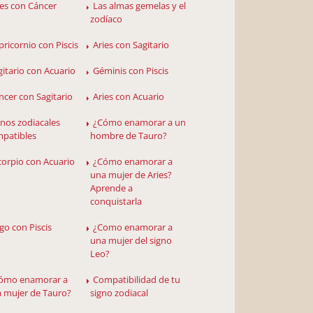
ies con Cáncer
Las almas gemelas y el
zodíaco
pricornio con Piscis
Aries con Sagitario
gitario con Acuario
Géminis con Piscis
ncer con Sagitario
Aries con Acuario
gnos zodiacales
¿Cómo enamorar a un
patibles
hombre de Tauro?
corpio con Acuario
¿Cómo enamorar a
una mujer de Aries?
Aprende a
conquistarla
rgo con Piscis
¿Como enamorar a
una mujer del signo
Leo?
ómo enamorar a
Compatibilidad de tu
 mujer de Tauro?
signo zodiacal