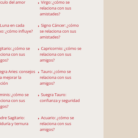
lculo del amor
Virgo: ¿cómo se
relaciona con sus
amistades?
 Luna en cada
Signo Cáncer: ¿cómo
no: ¿cómo influye?
se relaciona con sus
amistades?
gitario: ¿cómo se
Capricornio: ¿cómo se
aciona con sus
relaciona con sus
igos?
amigos?
egra Aries: consejos
Tauro: ¿cómo se
a mejorar la
relaciona con sus
ación
amigos?
minis: ¿cómo se
Suegra Tauro:
aciona con sus
confianza y seguridad
igos?
dre Sagitario:
Acuario: ¿cómo se
iduría y ternura
relaciona con sus
amigos?