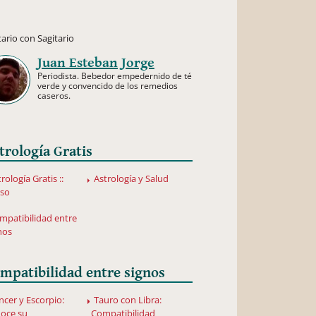
tario con Sagitario
Juan Esteban Jorge
Periodista. Bebedor empedernido de té
verde y convencido de los remedios
caseros.
trología Gratis
rología Gratis ::
Astrología y Salud
rso
mpatibilidad entre
nos
mpatibilidad entre signos
ncer y Escorpio:
Tauro con Libra:
oce su
Compatibilidad