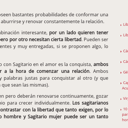
oseen bastantes probabilidades de conformar una
 aburrirse y renovar constantemente la relación.
Li
mbinación interesante,
por un lado quieren tener
Li
ero por otro necesitan cierta libertad
. Pueden ser
entes y muy entregadas, si se proponen algo, lo
Cá
Cá
o con Sagitario en el amor es la conquista,
ambos
r a la hora de comenzar una relación
. Ambos
Gé
y palabras justas para conquistar al otro (y que
Ca
a que sean las mismas).
Acu
ien pero deberán renovarse continuamente, gozar
Vi
pio para crecer individualmente.
Los sagitarianos
10
ntrastar con la libertad que tanto exigen, por lo
par
io hombre y Sagitario mujer puede ser un tanto
hom