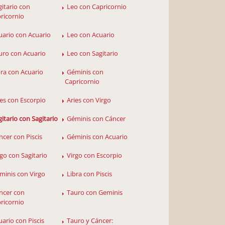
gitario con
Leo con Capricornio
ricornio
uario con Acuario
Leo con Acuario
uro con Acuario
Leo con Sagitario
bra con Acuario
Géminis con
Capricornio
ies con Escorpio
Aries con Virgo
gitario con Sagitario
Géminis con Cáncer
ncer con Piscis
Géminis con Acuario
rgo con Sagitario
Virgo con Escorpio
minis con Virgo
Libra con Piscis
ncer con
Tauro con Geminis
ricornio
uario con Piscis
Tauro y Cáncer: