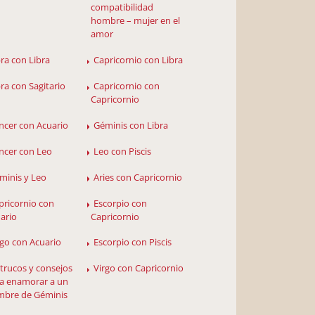
compatibilidad
hombre – mujer en el
amor
bra con Libra
Capricornio con Libra
bra con Sagitario
Capricornio con
Capricornio
ncer con Acuario
Géminis con Libra
ncer con Leo
Leo con Piscis
minis y Leo
Aries con Capricornio
pricornio con
Escorpio con
ario
Capricornio
rgo con Acuario
Escorpio con Piscis
 trucos y consejos
Virgo con Capricornio
a enamorar a un
bre de Géminis