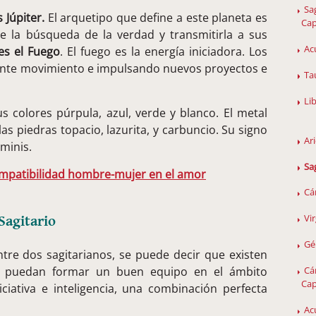
Sa
 Júpiter.
El arquetipo que define a este planeta es
Cap
e la búsqueda de la verdad y transmitirla a sus
Ac
es el Fuego
. El fuego es la energía iniciadora. Los
ante movimiento e impulsando nuevos proyectos e
Ta
Li
us colores púrpula, azul, verde y blanco. El metal
las piedras topacio, lazurita, y carbuncio. Su signo
Ar
minis.
Sa
ompatibilidad hombre-mujer en el amor
Cá
Vi
Sagitario
Gé
ntre dos sagitarianos, se puede decir que existen
e puedan formar un buen equipo en el ámbito
Cá
Cap
iciativa e inteligencia, una combinación perfecta
Ac