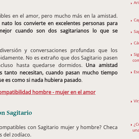
Ar
tibles en el amor, pero mucho más en la amistad.
Ca
nato los convierte en excelentes personas para
mejor cuando son dos sagitarianos lo que se
Sa
Cá
iversión y conversaciones profundas que los
Si
idamente. No es extraño que dos Sagitario pasen
com
ncluso hasta quedarse dormidos.
Una amistad
Es
los tanto necesitan, cuando pasan mucho tiempo
se es como si nada hubiera pasado
.
Compatibilidad hombre - mujer en el amor
Vi
on Sagitario
¿C
compatibles con Sagitario mujer y hombre? Checa
una
s del zodíaco.