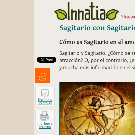
Esote
Sagitario con Sagitari
Cómo es Sagitario en el am
Sagitario y Sagitario. ¿Cómo se
atracción? O, por el contrario, 
y mucha más información en el si
Menéalo
Envíalo a
un amigo
Imprime el
artículo