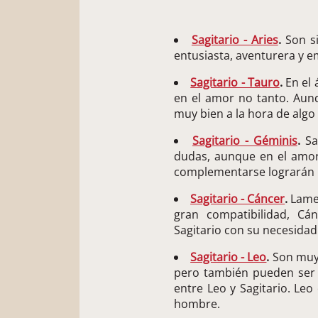
Sagitario - Aries
.
Son si
entusiasta, aventurera y 
Sagitario - Tauro
.
En el 
en el amor no tanto. Aunq
muy bien a la hora de algo 
Sagitario - Géminis
.
Sag
dudas, aunque en el amor
complementarse lograrán 
Sagitario - Cáncer
.
Lamen
gran compatibilidad, Cá
Sagitario con su necesidad
Sagitario - Leo
.
Son muy 
pero también pueden ser 
entre Leo y Sagitario. Leo
hombre.