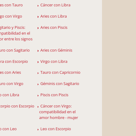
ies con Tauro
Cáncer con Libra
rgo con Virgo
Aries con Libra
itario y Piscis:
Aries con Piscis
patibilidad en el
r entre los signos
uro con Sagitario
Aries con Géminis
bra con Escorpio
Virgo con Libra
ies con Aries
Tauro con Capricornio
uro con Virgo
Géminis con Sagitario
o con Libra
Piscis con Piscis
corpio con Escorpio
Cáncer con Virgo:
compatibilidad en el
amor hombre - mujer
o con Leo
Leo con Escorpio