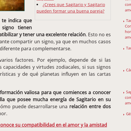
com
¿Crees que Sagitario y Sagitario
amo
pueden formar una buena pareja?
 te indica que
Ta
Com
signo tienen
hom
bilizar y tener una excelente relación
. Esto no es
am
rtante compartir un signo, ya que en muchos casos
 diferente para complementarse.
Ta
arios factores. Por ejemplo, depende de si las
 capacidades y virtudes zodiacales, si sus signos
Cá
ísticas y de qué planetas influyen en las cartas
información valiosa para que comiences a conocer
Sa
com
lla que posee mucha energía de Sagitario en su
amo
 cómo puede desarrollarse una
relación entre dos
mor.
Gé
conoce su compatibilidad en el amor y la amistad