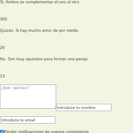
Si. Ambos se complementan el uno al otro.
300
Quizás. Si hay mucho amor de por medio.
26
No. Son muy opuestos para formar una pareja.
13
Recibir notificaciones de nuevos comentarios