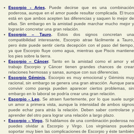
Escorpio - Aries
.
Puede decirse que es una combinación
poderosa, aunque en el amor puede resultar complicada. El truco
está en que ambos acepten las diferencias y saquen lo mejor de
ellas. Sin embargo en la amistad puede marchar mucho mejor y
lograrán concretar una gran relación.
Escorpio – Tauro
.
Estos dos signos concretan un
compatibilidad interesante, Escorpio atrae fácilmente a Tauro,
pero éste puede sentir cierta decepción con el paso del tiempo,
ya que Escorpio fluye como agua, mientras que Piscis mantiene
los pies sobre la tierra.
Escorpio – Cáncer
.
Tanto en la amistad como el amor y e
trabajo Escorpio y Cáncer tienen grandes chances de crear
relaciones hermosas y sanas, aunque con sus diferencias.
Escorpio Géminis
.
Escorpio es muy emocional y Géminis muy
racional, sin embargo se genera una gran atracción. Aunque para
convivir como pareja pueden aparecer ciertos problemas, sin
embargo en lo laboral se podría crear una gran relación.
Escorpio - Leo
.
Se atraen fuertemente, por lo que suele surgi
un amor a primera vista, aunque la intensidad de ambos signos
puede echar para atrás la relación. Deben saber controlarse y
aprender del otro para lograr una relación a largo plazo.
Escorpio – Virgo
.
Si hablamos de una combinación poderosa n
puedes olvidar a Escorpio y Virgo. Los virginianos pueden
soportar muy bien las complicaciones de Escorpio y éste también