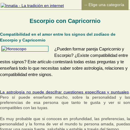
Escorpio con Capricornio
Compatibilidad en el amor entre los signos del zodíaco de
Escorpio y Capricornio
¿Pueden formar pareja Capricornio y
Escorpio? ¿Existe compatibilidad entre
estos signos? Este artículo contestará todas estas preguntas y te
enseñará todo lo que necesitas saber sobre astrología, relaciones y
compatibilidad entre signos.
La astrología no puede descifrar cuestiones específicas y puntuales
.
Pero sí puede enseñarte mucho, sobre la personalidad y las
preferencias de esa persona que tanto te gusta y ver si son
compatibles con las tuyas.
Es muy probable que si conoces en profundidad, las preferencias, la
personalidad y la forma de ver el mundo tu persona amada, puedas
formar una pareja fuerte, saludable y estable a través del tiempo.