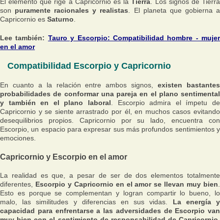
El elemento que rige a Capricornio es la
Tierra
. Los signos de Tierr
son
puramente racionales y realistas
. El planeta que gobierna 
Capricornio es
Saturno
.
Lee también:
Tauro y Escorpio: Compatibilidad hombre - mujer
en el amor
Compatibilidad Escorpio y Capricornio
En cuanto a la relación entre ambos signos,
existen bastante
probabilidades de conformar una pareja en el plano sentimental
y también en el plano laboral
. Escorpio admira el ímpetu de
Capricornio y se siente arrastrado por él, en muchos casos evitando
desequilibrios propios. Capricornio por su lado, encuentra con
Escorpio, un espacio para expresar sus más profundos sentimientos y
emociones.
Capricornio y Escorpio en el amor
La realidad es que, a pesar de ser de dos elementos totalmente
diferentes,
Escorpio y Capricornio en el amor se llevan muy bien
Esto es porque se complementan y logran compartir lo bueno, lo
malo, las similitudes y diferencias en sus vidas.
La energía 
capacidad para enfrentarse a las adversidades de Escorpio van
muy bien con el sentimiento de responsabilidad de Capricornio
,