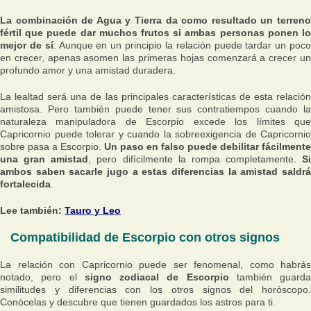
La combinación de Agua y Tierra da como resultado un terreno
fértil que puede dar muchos frutos si ambas personas ponen lo
mejor de sí
. Aunque en un principio la relación puede tardar un poc
en crecer, apenas asomen las primeras hojas comenzará a crecer un
profundo amor y una amistad duradera.
La lealtad será una de las principales características de esta relación
amistosa. Pero también puede tener sus contratiempos cuando la
naturaleza manipuladora de Escorpio excede los límites que
Capricornio puede tolerar y cuando la sobreexigencia de Capricornio
sobre pasa a Escorpio.
Un paso en falso puede debilitar fácilmente
una gran amistad
, pero difícilmente la rompa completamente.
Si
ambos saben sacarle jugo a estas diferencias la amistad saldrá
fortalecida
.
Lee también:
Tauro y Leo
Compatibilidad de Escorpio con otros signos
La relación con Capricornio puede ser fenomenal, como habrás
notado, pero el
signo zodiacal de Escorpio
también guarda
similitudes y diferencias con los otros signos del horóscopo.
Conócelas y descubre que tienen guardados los astros para ti.