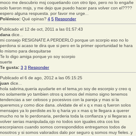
moco me descubrio msj coquetiando con otro tipo, pero no lo engañe
solo fueron msjs, y me dejo que puedo hacer para volver con el????
espero alguna respuesta. por favor me urge...
Polémico:
Qué opinas?
4
5
Responder
Publicado el 12 de oct, 2011 a las 01:57:43
dana
dice...
mi consejo RESIGNATE A PERDERLO porque un scorpio eso no lo
perdona si acaso te dira que si pero en la primer oportunidad te hara
lo mismo para desquitarse
Te lo digo amiga porque yo soy scorpio
suerte
Te gusta:
3
3
Responder
Publicado el 6 de ago, 2012 a las 05:15:25
juan
dice...
hola sabrina,queria ayudarte en el tema,yo soy de escorpio y creo q
no solamente yo tambien otros q somos del mismo signo tenemos
tendencias a ser celosos y pocesivos con la pareja y mas si la
queremos,y como dice dana..olvidate de el x q x mas q fueron solos
mensajes ya lo perdiste.es lo q haria yo x mas q te llegara a querer
mucho no te lo perdonaria, perderia toda la confianza y si llegaras a
volver serias manipulada,ojo no todos son iguales.otra cos los
escorpianos cuando somos correspondidos entregamos todos de
nosotros y si somos valorados dalo por seguro q somos muy fieles..y