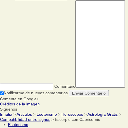
Comentario
Notificarme de nuevos comentarios
Comenta en Google+
Créditos de la imagen
Síguenos
Innatia
>
Articulos
>
Esoterismo
>
Horóscopos
>
Astrología Gratis
>
Compatibilidad entre signos
> Escorpio con Capricornio
Esoterismo