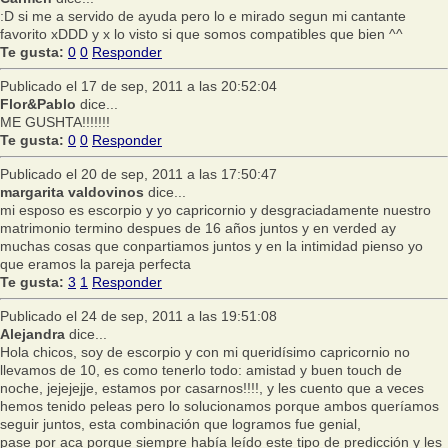
:D si me a servido de ayuda pero lo e mirado segun mi cantante
favorito xDDD y x lo visto si que somos compatibles que bien ^^
Te gusta:
0
0
Responder
Publicado el 17 de sep, 2011 a las 20:52:04
Flor&Pablo
dice...
ME GUSHTA!!!!!!!
Te gusta:
0
0
Responder
Publicado el 20 de sep, 2011 a las 17:50:47
margarita valdovinos
dice...
mi esposo es escorpio y yo capricornio y desgraciadamente nuestro
matrimonio termino despues de 16 años juntos y en verded ay
muchas cosas que conpartiamos juntos y en la intimidad pienso yo
que eramos la pareja perfecta
Te gusta:
3
1
Responder
Publicado el 24 de sep, 2011 a las 19:51:08
Alejandra
dice...
Hola chicos, soy de escorpio y con mi queridísimo capricornio no
llevamos de 10, es como tenerlo todo: amistad y buen touch de
noche, jejejejje, estamos por casarnos!!!!, y les cuento que a veces
hemos tenido peleas pero lo solucionamos porque ambos queríamos
seguir juntos, esta combinación que logramos fue genial,
pase por aca porque siempre había leído este tipo de predicción y les