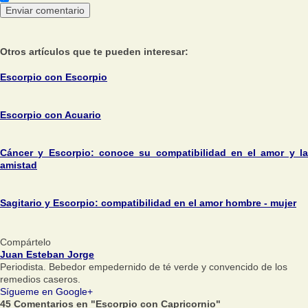
Otros artículos que te pueden interesar:
Escorpio con Escorpio
Escorpio con Acuario
Cáncer y Escorpio: conoce su compatibilidad en el amor y la
amistad
Sagitario y Escorpio: compatibilidad en el amor hombre - mujer
Compártelo
Juan Esteban Jorge
Periodista. Bebedor empedernido de té verde y convencido de los
remedios caseros.
Sígueme en Google+
45 Comentarios en "Escorpio con Capricornio"