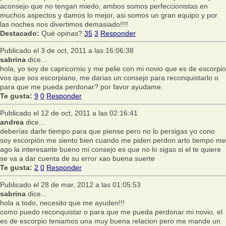
aconsejo que no tengan miedo, ambos somos perfeccionistas en
muchos aspectos y damos lo mejor, asi somos un gran equipo y por
las noches nos divertimos demasiado!!!!
Destacado:
Qué opinas?
35
3
Responder
Publicado el 3 de oct, 2011 a las 16:06:38
sabrina
dice...
hola, yo soy de capricornio y me pelie con mi novio que es de escorpio
vos que sos escorpiano, me darias un consejo para reconquistarlo o
para que me pueda perdonar? por favor ayudame.
Te gusta:
9
0
Responder
Publicado el 12 de oct, 2011 a las 02:16:41
andrea
dice...
deberías darle tiempo para que piense pero no lo persigas yo cono
soy escorpión me siento bien cuando me piden perdon arto tiempo me
ago la interesante bueno mi consejo es que no lo sigas si el te quiere
se va a dar cuenta de su error xao buena suerte
Te gusta:
2
0
Responder
Publicado el 28 de mar, 2012 a las 01:05:53
sabrina
dice...
hola a todo, necesito que me ayuden!!!
como puedo reconquistar o para que me pueda perdonar mi novio, el
es de escorpio teniamos una muy buena relacion pero me mande un