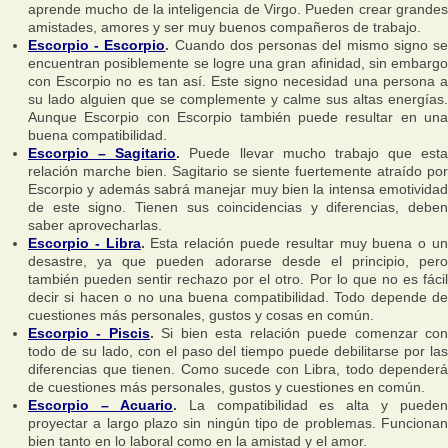
aprende mucho de la inteligencia de Virgo. Pueden crear grandes
amistades, amores y ser muy buenos compañeros de trabajo.
Escorpio - Escorpio
.
Cuando dos personas del mismo signo s
encuentran posiblemente se logre una gran afinidad, sin embargo
con Escorpio no es tan así. Este signo necesidad una persona a
su lado alguien que se complemente y calme sus altas energías.
Aunque Escorpio con Escorpio también puede resultar en una
buena compatibilidad.
Escorpio – Sagitario
.
Puede llevar mucho trabajo que esta
relación marche bien. Sagitario se siente fuertemente atraído por
Escorpio y además sabrá manejar muy bien la intensa emotividad
de este signo. Tienen sus coincidencias y diferencias, deben
saber aprovecharlas.
Escorpio - Libra
.
Esta relación puede resultar muy buena o u
desastre, ya que pueden adorarse desde el principio, pero
también pueden sentir rechazo por el otro. Por lo que no es fácil
decir si hacen o no una buena compatibilidad. Todo depende de
cuestiones más personales, gustos y cosas en común.
Escorpio - Piscis
.
Si bien esta relación puede comenzar co
todo de su lado, con el paso del tiempo puede debilitarse por las
diferencias que tienen. Como sucede con Libra, todo dependerá
de cuestiones más personales, gustos y cuestiones en común.
Escorpio – Acuario
.
La compatibilidad es alta y pueden
proyectar a largo plazo sin ningún tipo de problemas. Funcionan
bien tanto en lo laboral como en la amistad y el amor.