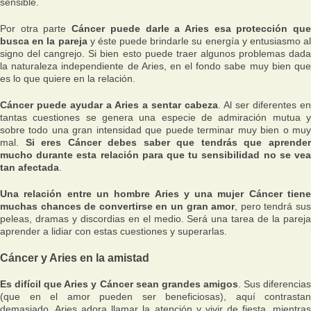
sensible.
Por otra parte
Cáncer puede darle a Aries esa protección qu
busca en la pareja
y éste puede brindarle su energía y entusiasmo al
signo del cangrejo. Si bien esto puede traer algunos problemas dada
la naturaleza independiente de Aries, en el fondo sabe muy bien que
es lo que quiere en la relación.
Cáncer puede ayudar a Aries a sentar cabeza
. Al ser diferentes en
tantas cuestiones se genera una especie de admiración mutua y
sobre todo una gran intensidad que puede terminar muy bien o muy
mal.
Si eres Cáncer debes saber que tendrás que aprende
mucho durante esta relación para que tu sensibilidad no se vea
tan afectada
.
Una relación entre un hombre Aries y una mujer Cáncer tiene
muchas chances de convertirse en un gran amor
, pero tendrá su
peleas, dramas y discordias en el medio. Será una tarea de la pareja
aprender a lidiar con estas cuestiones y superarlas.
Cáncer y Aries en la amistad
Es difícil que Aries y Cáncer sean grandes amigos
. Sus diferencia
(que en el amor pueden ser beneficiosas), aquí contrastan
demasiado. Aries adora llamar la atención y vivir de fiesta, mientras