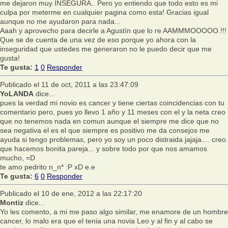
me dejaron muy INSEGURA.. Pero yo entiendo que todo esto es mi
culpa por meterme en cualquier pagina como esta! Gracias igual
aunque no me ayudaron para nada...
Aaah y aprovecho para decirle a Agustín que lo re AAMMMOOOOO.!!!
Que se de cuenta de una vez de eso porque yo ahora con la
inseguridad que ustedes me generaron no le puedo decir que me
gusta!
Te gusta:
1
0
Responder
Publicado el 11 de oct, 2011 a las 23:47:09
YoLANDA
dice...
pues la verdad mi novio es cancer y tiene ciertas coincidencias con tu
comentario pero, pues yo llevo 1 año y 11 meses con el y la neta creo
que no tenemos nada en comun aunque el siempre me dice que no
sea negativa el es el que siempre es positivo me da consejos me
ayuda si tengo problemas, pero yo soy un poco distraida jajaja.... creo
que hacemos bonita pareja... y sobre todo por que nos amamos
mucho, =D
te amo pedrito n_n* :P xD e.e
Te gusta:
6
0
Responder
Publicado el 10 de ene, 2012 a las 22:17:20
Montiz
dice...
Yo les comento, a mi me paso algo similar, me enamore de un hombre
cancer, lo malo era que el tenia una novia Leo y al fin y al cabo se