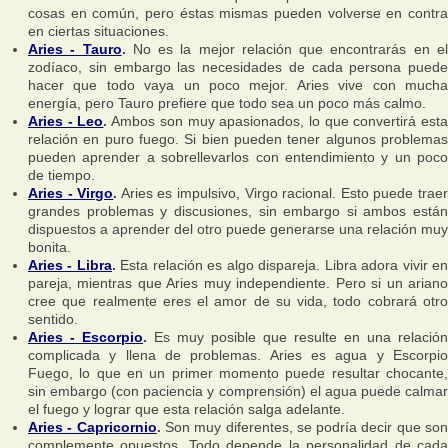
cosas en común, pero éstas mismas pueden volverse en contra
en ciertas situaciones.
Aries - Tauro
.
No es la mejor relación que encontrarás en e
zodíaco, sin embargo las necesidades de cada persona puede
hacer que todo vaya un poco mejor. Aries vive con mucha
energía, pero Tauro prefiere que todo sea un poco más calmo.
Aries - Leo
.
Ambos son muy apasionados, lo que convertirá est
relación en puro fuego. Si bien pueden tener algunos problemas
pueden aprender a sobrellevarlos con entendimiento y un poco
de tiempo.
Aries - Virgo
.
Aries es impulsivo, Virgo racional. Esto puede trae
grandes problemas y discusiones, sin embargo si ambos están
dispuestos a aprender del otro puede generarse una relación muy
bonita.
Aries - Libra
.
Esta relación es algo dispareja. Libra adora vivir e
pareja, mientras que Aries muy independiente. Pero si un ariano
cree que realmente eres el amor de su vida, todo cobrará otro
sentido.
Aries - Escorpio
.
Es muy posible que resulte en una relación
complicada y llena de problemas. Aries es agua y Escorpio
Fuego, lo que en un primer momento puede resultar chocante,
sin embargo (con paciencia y comprensión) el agua puede calmar
el fuego y lograr que esta relación salga adelante.
Aries - Capricornio
.
Son muy diferentes, se podría decir que so
complemente opuestos. Todo depende la personalidad de cada