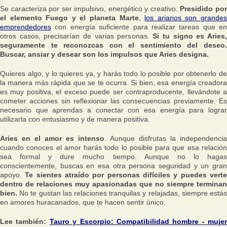
Se caracteriza por ser impulsivo, energético y creativo.
Presidido po
el elemento Fuego y el planeta Marte
,
los arianos son grande
emprendedores
con energía suficiente para realizar tareas que en
otros casos, precisarían de varias personas.
Si tu signo es Aries
seguramente te reconozcas con el sentimiento del deseo.
Buscar, ansiar y desear son los impulsos que Aries designa.
Quieres algo, y lo quieres ya, y harás todo lo posible por obtenerlo de
la manera más rápida que se te ocurra. Si bien, esa energía creadora
es muy positiva, el exceso puede ser contraproducente, llevándote a
cometer acciones sin reflexionar las consecuencias previamente. Es
necesario que aprendas a conectar con esa energía para lograr
utilizarla con entusiasmo y de manera positiva.
Aries en el amor es intenso
. Aunque disfrutas la independencia
cuando conoces el amor harás todo lo posible para que esa relación
sea formal y dure mucho tiempo. Aunque no lo hagas
conscientemente, buscas en esa otra persona seguridad y un gran
apoyo.
Te sientes atraído por personas difíciles y puedes vert
dentro de relaciones muy apasionadas que no siempre terminan
bien.
No te gustan las relaciones tranquilas y relajadas, siempre estás
en amores huracanados, que te hacen sentir único.
Lee también:
Tauro y Escorpio: Compatibilidad hombre - mujer