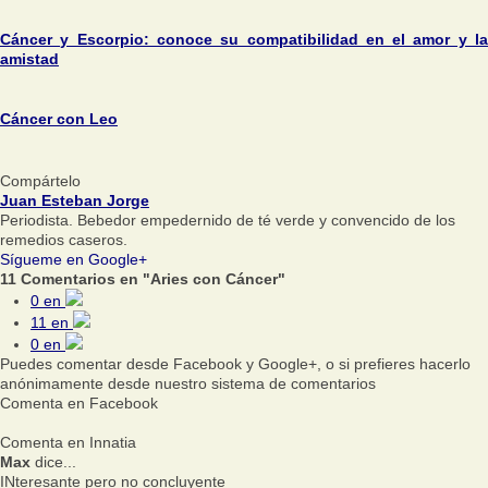
Cáncer y Escorpio: conoce su compatibilidad en el amor y la
amistad
Cáncer con Leo
Compártelo
Juan Esteban Jorge
Periodista. Bebedor empedernido de té verde y convencido de los
remedios caseros.
Sígueme en Google+
11 Comentarios en "Aries con Cáncer"
0
en
11
en
0
en
Puedes comentar desde Facebook y Google+, o si prefieres hacerlo
anónimamente desde nuestro sistema de comentarios
Comenta en Facebook
Comenta en Innatia
Max
dice...
INteresante pero no concluyente