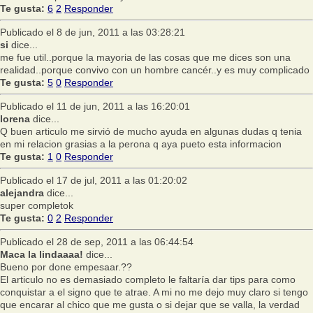
Te gusta:
6
2
Responder
Publicado el 8 de jun, 2011 a las 03:28:21
si
dice...
me fue util..porque la mayoria de las cosas que me dices son una
realidad..porque convivo con un hombre cancér..y es muy complicado
Te gusta:
5
0
Responder
Publicado el 11 de jun, 2011 a las 16:20:01
lorena
dice...
Q buen articulo me sirvió de mucho ayuda en algunas dudas q tenia
en mi relacion grasias a la perona q aya pueto esta informacion
Te gusta:
1
0
Responder
Publicado el 17 de jul, 2011 a las 01:20:02
alejandra
dice...
super completok
Te gusta:
0
2
Responder
Publicado el 28 de sep, 2011 a las 06:44:54
Maca la lindaaaa!
dice...
Bueno por done empesaar.??
El articulo no es demasiado completo le faltaría dar tips para como
conquistar a el signo que te atrae. A mi no me dejo muy claro si tengo
que encarar al chico que me gusta o si dejar que se valla, la verdad