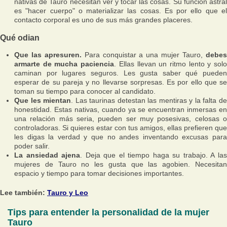
nativas de Tauro necesitan ver y tocar las cosas. Su función astral
es "hacer cuerpo" o materializar las cosas. Es por ello que el
contacto corporal es uno de sus más grandes placeres.
Qué odian
Que las apresuren.
Para conquistar a una mujer Tauro,
debe
armarte de mucha paciencia
. Ellas llevan un ritmo lento y sol
caminan por lugares seguros. Les gusta saber qué pueden
esperar de su pareja y no llevarse sorpresas. Es por ello que se
toman su tiempo para conocer al candidato.
Que les mientan
. Las taurinas detestan las mentiras y la falta d
honestidad. Estas nativas, cuando ya se encuentran inmersas en
una relación más seria, pueden ser muy posesivas, celosas o
controladoras. Si quieres estar con tus amigos, ellas prefieren que
les digas la verdad y que no andes inventando excusas para
poder salir.
La ansiedad ajena
. Deja que el tiempo haga su trabajo. A la
mujeres de Tauro no les gusta que las agobien. Necesitan
espacio y tiempo para tomar decisiones importantes.
Lee también:
Tauro y Leo
Tips para entender la personalidad de la mujer
Tauro