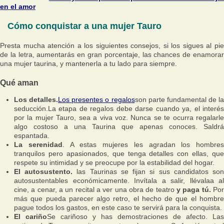
en el amor
Cómo conquistar a una mujer Tauro
Presta mucha atención a los siguientes consejos, si los sigues al pie
de la letra, aumentarás en gran porcentaje, las chances de enamorar
una mujer taurina, y mantenerla a tu lado para siempre.
Qué aman
Los detalles.
Los presentes o regalos
son parte fundamental de la
seducción.La etapa de regalos debe darse cuando ya, el interés
por la mujer Tauro, sea a viva voz. Nunca se te ocurra regalarle
algo costoso a una Taurina que apenas conoces. Saldrá
espantada.
La serenidad
. A estas mujeres les agradan los hombres
tranquilos pero apasionados, que tenga detalles con ellas, que
respete su intimidad y se preocupe por la estabilidad del hogar.
El autosustento.
las Taurinas se fijan si sus candidatos so
autosustentables económicamente. Invítala a salir, llévalaa al
cine, a cenar, a un recital a ver una obra de teatro
y paga tú.
Po
más que pueda parecer algo retro, el hecho de que el hombre
pague todos los gastos, en este caso te servirá para la conquista.
El cariño
Se cariñoso y has demostraciones de afecto. Las