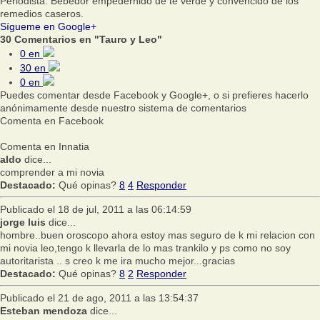
Periodista. Bebedor empedernido de té verde y convencido de los
remedios caseros.
Sígueme en Google+
30 Comentarios en "Tauro y Leo"
0
en
30
en
0
en
Puedes comentar desde Facebook y Google+, o si prefieres hacerlo
anónimamente desde nuestro sistema de comentarios
Comenta en Facebook
Comenta en Innatia
aldo
dice...
comprender a mi novia
Destacado:
Qué opinas?
8
4
Responder
Publicado el 18 de jul, 2011 a las 06:14:59
jorge luis
dice...
hombre..buen oroscopo ahora estoy mas seguro de k mi relacion con
mi novia leo,tengo k llevarla de lo mas trankilo y ps como no soy
autoritarista .. s creo k me ira mucho mejor...gracias
Destacado:
Qué opinas?
8
2
Responder
Publicado el 21 de ago, 2011 a las 13:54:37
Esteban mendoza
dice...