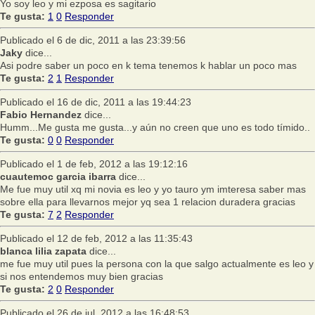
Yo soy leo y mi ezposa es sagitario
Te gusta:
1
0
Responder
Publicado el 6 de dic, 2011 a las 23:39:56
Jaky
dice...
Asi podre saber un poco en k tema tenemos k hablar un poco mas
Te gusta:
2
1
Responder
Publicado el 16 de dic, 2011 a las 19:44:23
Fabio Hernandez
dice...
Humm...Me gusta me gusta...y aún no creen que uno es todo tímido..
Te gusta:
0
0
Responder
Publicado el 1 de feb, 2012 a las 19:12:16
cuautemoc garcia ibarra
dice...
Me fue muy util xq mi novia es leo y yo tauro ym imteresa saber mas
sobre ella para llevarnos mejor yq sea 1 relacion duradera gracias
Te gusta:
7
2
Responder
Publicado el 12 de feb, 2012 a las 11:35:43
blanca lilia zapata
dice...
me fue muy util pues la persona con la que salgo actualmente es leo y
si nos entendemos muy bien gracias
Te gusta:
2
0
Responder
Publicado el 26 de jul, 2012 a las 16:48:53