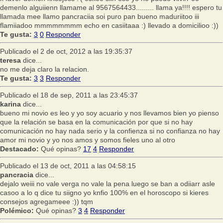
demenlo alguiienn llamame al 9567564433......... llama ya!!!! espero tu
llamada mee llamo pancraciia soi puro pan bueno maduriitoo iii
flamiiadoo mmmmmmmm echo en casiitaaa :) llevado a domicilioo :))
Te gusta:
3
0
Responder
Publicado el 2 de oct, 2012 a las 19:35:37
teresa
dice...
no me deja claro la relacion.
Te gusta:
3
3
Responder
Publicado el 18 de sep, 2011 a las 23:45:37
karina
dice...
bueno mi novio es leo y yo soy acuario y nos llevamos bien yo pienso
que la relación se basa en la comunicación por que si no hay
comunicación no hay nada serio y la confienza si no confianza no hay
amor mi novio y yo nos amos y somos fieles uno al otro
Destacado:
Qué opinas?
17
4
Responder
Publicado el 13 de oct, 2011 a las 04:58:15
pancracia
dice...
dejalo weiii no vale verga no vale la pena luego se ban a odiiarr asle
casoo a lo q dice tu siigno yo knfio 100% en el horoscopo si kieres
consejos agregameee :)) tqm
Polémico:
Qué opinas?
3
4
Responder