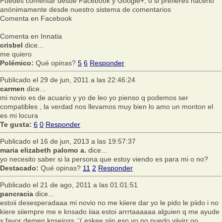
Puedes comentar desde Facebook y Google+, o si prefieres hacerlo
anónimamente desde nuestro sistema de comentarios
Comenta en Facebook
Comenta en Innatia
crisbel
dice...
me quiero
Polémico:
Qué opinas?
5
6
Responder
Publicado el 29 de jun, 2011 a las 22:46:24
carmen
dice...
mi novio es de acuario y yo de leo yo pienso q podemos ser
compatibles , la verdad nos llevamos muy bien lo amo un monton el
es mi locura
Te gusta:
6
0
Responder
Publicado el 16 de jun, 2013 a las 19:57:37
maria elizabeth palomo a.
dice...
yo necesito saber si la persona que estoy viendo es para mi o no?
Destacado:
Qué opinas?
11
2
Responder
Publicado el 21 de ago, 2011 a las 01:01:51
pancracia
dice...
estoii desesperadaaa mi novio no me kiiere dar yo le pido le piido i no
kiere siiempre me e knsado iiaa estoi arrrtaaaaaa alguien q me ayude
x favor demen knsejoss :'( eskee siin eso yo no puedo viivirr oo