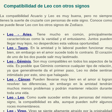
Compatibilidad de Leo con otros signos
La compatibilidad Acuario y Leo es muy buena, pero no siempre
tienes la suerte de cruzarte con personas de este signo. Conoce como
se puede llevar Leo con los otros signos de Zodíaco.
Leo - Aries
.
Tiene mucho en común, principalment
características como la vanidad y el entusiasmo. Juntos pueden
llegar muy lejos, no desperdicies esta valiosa oportunidad.
Leo - Tauro
.
En la amistad y lo laboral pueden funcionar mu
bien, sin embargo en el amor sucede todo lo contrario. El corazón
de uno de los dos puede salir muy lastimado.
Leo - Géminis
.
Son muy compatibles en todos los aspectos de l
vida. Es posible que Géminis comience cualquier tipo de relación,
ya que generalmente da el primer paso, Leo no debe sentirse
intimidado por esto, sino que halagado.
Leo - Cáncer
.
Pueden llevarse muy bien en el amor si logra
resolver las diferencias, sin embargo en la amistad tendrán
muchos menos problemas y podrán mantener relación durante
toda una vida.
Leo - Leo
.
Como suele suceder entre dos personas del mismo
signo, la compatibilidad es alta, aunque pueden sufrir algunos
roces momentáneos.
Leo - Virgo
.
Virgo se siente altamente atraído por la originalidad