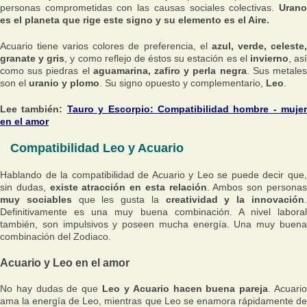
personas comprometidas con las causas sociales colectivas.
Urano
es el planeta que rige este signo y su elemento es el Aire.
Acuario tiene varios colores de preferencia, el
azul, verde, celeste
granate y gris
, y como reflejo de éstos su estación es el
invierno
, as
como sus piedras el
aguamarina, zafiro y perla negra
. Sus metale
son el
uranio y plomo
. Su signo opuesto y complementario,
Leo
.
Lee también:
Tauro y Escorpio: Compatibilidad hombre - mujer
en el amor
Compatibilidad Leo y Acuario
Hablando de la compatibilidad de Acuario y Leo se puede decir que,
sin dudas,
existe atracción en esta relación
. Ambos son persona
muy sociables
que les gusta la
creatividad y la innovación
Definitivamente es una muy buena combinación. A nivel laboral
también, son impulsivos y poseen mucha energía. Una muy buena
combinación del Zodiaco.
Acuario y Leo en el amor
No hay dudas de que
Leo y Acuario hacen buena pareja
. Acuari
ama la energía de Leo, mientras que Leo se enamora rápidamente de