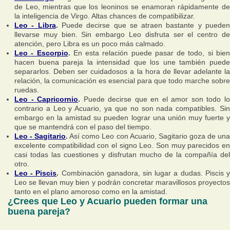
de Leo, mientras que los leoninos se enamoran rápidamente de
la inteligencia de Virgo. Altas chances de compatibilizar.
Leo - Libra
.
Puede decirse que se atraen bastante y puede
llevarse muy bien. Sin embargo Leo disfruta ser el centro de
atención, pero Libra es un poco más calmado.
Leo - Escorpio
.
En esta relación puede pasar de todo, si bie
hacen buena pareja la intensidad que los une también puede
separarlos. Deben ser cuidadosos a la hora de llevar adelante la
relación, la comunicación es esencial para que todo marche sobre
ruedas.
Leo - Capricornio
.
Puede decirse que en el amor son todo l
contrario a Leo y Acuario, ya que no son nada compatibles. Sin
embargo en la amistad su pueden lograr una unión muy fuerte y
que se mantendrá con el paso del tiempo.
Leo - Sagitario
.
Así como Leo con Acuario, Sagitario goza de un
excelente compatibilidad con el signo Leo. Son muy parecidos en
casi todas las cuestiones y disfrutan mucho de la compañía del
otro.
Leo - Piscis
.
Combinación ganadora, sin lugar a dudas. Piscis 
Leo se llevan muy bien y podrán concretar maravillosos proyectos
tanto en el plano amoroso como en la amistad.
¿Crees que Leo y Acuario pueden formar una
buena pareja?