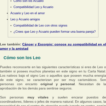
Cómo son los Acuario
Compatibilidad Leo y Acuario
Acuario y Leo en el amor
Leo y Acuario amigos
Compatibilidad de Leo con otros signos
¿Crees que Leo y Acuario pueden formar una buena pareja?
Lee también:
Cáncer y Escorpio: conoce su compatibilidad en e
amor y la amistad
Cómo son los Leo
Puedes reconocerte en las siguientes características si eres de Leo o
también si posees muchos planetas en este signo en tu Carta Natal.
Los nativos bajo el signo Leo o aquellos que poseen mucha energía
de este signo, se caracterizan por ser muy carismáticos. Son
personas con encanto
original y personal
. Necesitan de la
aprobación de los demás para sentirse seguros.
Son personas
muy vitales
y suelen encarar puestos de
coordinadores, líderes o jefes de manera natural. En algunos casos, la
necesidad de ser el centro de atención puede jugarle en contra, según