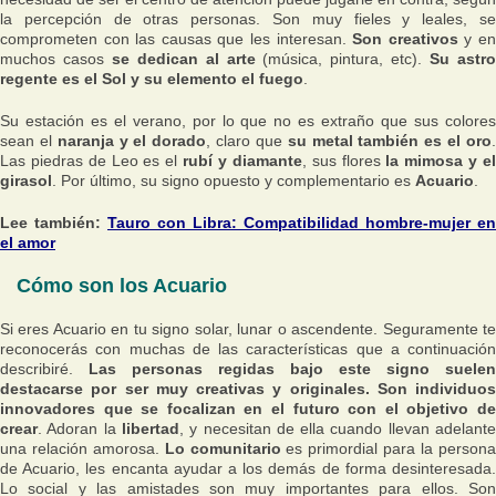
la percepción de otras personas. Son muy fieles y leales, se
comprometen con las causas que les interesan.
Son creativos
y e
muchos casos
se dedican al arte
(música, pintura, etc).
Su astr
regente es el Sol y su elemento el fuego
.
Su estación es el verano, por lo que no es extraño que sus colores
sean el
naranja y el dorado
, claro que
su metal también es el oro
Las piedras de Leo es el
rubí y diamante
, sus flores
la mimosa y e
girasol
. Por último, su signo opuesto y complementario es
Acuario
.
Lee también:
Tauro con Libra: Compatibilidad hombre-mujer en
el amor
Cómo son los Acuario
Si eres Acuario en tu signo solar, lunar o ascendente. Seguramente te
reconocerás con muchas de las características que a continuación
describiré.
Las personas regidas bajo este signo suelen
destacarse por ser muy creativas y originales. Son individuos
innovadores que se focalizan en el futuro con el objetivo de
crear
. Adoran la
libertad
, y necesitan de ella cuando llevan adelant
una relación amorosa.
Lo comunitario
es primordial para la person
de Acuario, les encanta ayudar a los demás de forma desinteresada.
Lo social y las amistades son muy importantes para ellos. Son