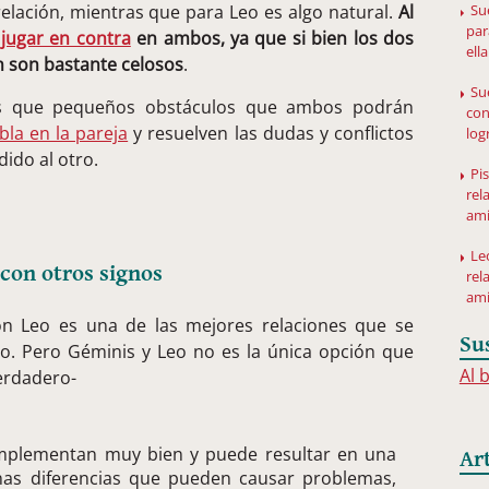
relación, mientras que para Leo es algo natural.
Al
Su
par
 jugar en contra
en ambos, ya que si bien los dos
ella
én son bastante celosos
.
Su
s que pequeños obstáculos que ambos podrán
con
bla en la pareja
y resuelven las dudas y conflictos
log
ido al otro.
Pi
rel
ami
Le
con otros signos
rel
am
on Leo es una de las mejores relaciones que se
Su
o. Pero Géminis y Leo no es la única opción que
Al 
verdadero-
plementan muy bien y puede resultar en una
Ar
unas diferencias que pueden causar problemas,