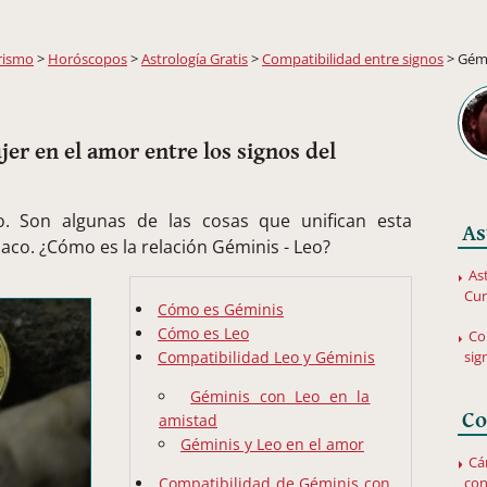
rismo
>
Horóscopos
>
Astrología Gratis
>
Compatibilidad entre signos
> Gémi
r en el amor entre los signos del
so. Son algunas de las cosas que unifican esta
As
co. ¿Cómo es la relación Géminis - Leo?
Ast
Cu
Cómo es Géminis
Cómo es Leo
Co
sig
Compatibilidad Leo y Géminis
Géminis con Leo en la
Co
amistad
Géminis y Leo en el amor
Cá
con
Compatibilidad de Géminis con