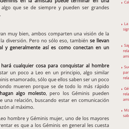
 Géminis en la amistad puede terminar en una
Ca
 algo que se de siempre y pueden ser grandes
.
La
sig
evan muy bien, ambos comparten una visión de la
 la diversión. Pero no sólo eso, también
se llevan
Sa
ual y generalmente así es como conectan en un
rel
am
ará cualquier cosa para conquistar al hombre
Su
star un poco a Leo en un principio, algo similar
par
rel
nis enamorado, sólo que ellos saben ser un poco
l fondo mueren porque se de todo lo más rápido
Gé
 hagan algo molesto
, pero los Géminis pueden
rel
am
o de una relación, buscando estar en comunicación
razón al máximo.
Ma
sab
 Leo hombre y Géminis mujer, uno de los mayores
ntar es que a los Géminis en general les cuesta