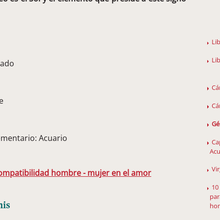
Li
Li
rado
Cá
e
Cá
Gé
mentario: Acuario
Ca
Acu
Vi
Compatibilidad hombre - mujer en el amor
10
par
nis
hom