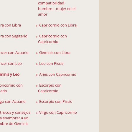
compatibilidad
hombre – mujer en el
amor
bra con Libra
Capricornio con Libra
bra con Sagitario
Capricornio con
Capricornio
ncer con Acuario
Géminis con Libra
ncer con Leo
Leo con Piscis
minis y Leo
Aries con Capricornio
pricornio con
Escorpio con
ario
Capricornio
rgo con Acuario
Escorpio con Piscis
 trucos y consejos
Virgo con Capricornio
a enamorar a un
bre de Géminis