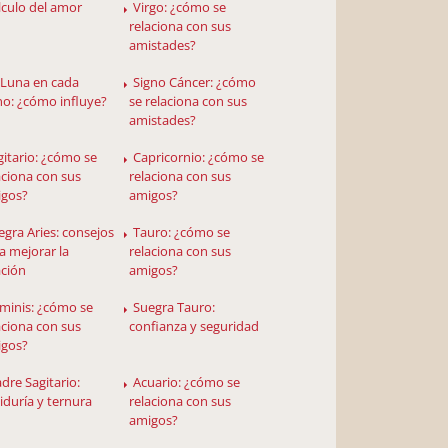
lculo del amor
Virgo: ¿cómo se
relaciona con sus
amistades?
 Luna en cada
Signo Cáncer: ¿cómo
no: ¿cómo influye?
se relaciona con sus
amistades?
gitario: ¿cómo se
Capricornio: ¿cómo se
aciona con sus
relaciona con sus
igos?
amigos?
egra Aries: consejos
Tauro: ¿cómo se
a mejorar la
relaciona con sus
ación
amigos?
minis: ¿cómo se
Suegra Tauro:
aciona con sus
confianza y seguridad
igos?
dre Sagitario:
Acuario: ¿cómo se
iduría y ternura
relaciona con sus
amigos?