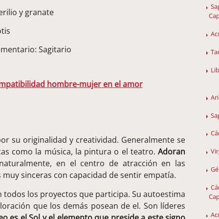
Sa
erilio y granate
Cap
tis
Ac
mentario: Sagitario
Ta
Li
ompatibilidad hombre-mujer en el amor
Ar
Sa
Cá
or su originalidad y creatividad. Generalmente se
icas como la música, la pintura o el teatro.
Adoran
Vi
naturalmente, en el centro de atracción en las
Gé
 muy sinceras con capacidad de sentir empatía.
Cá
n todos los proyectos que participa. Su autoestima
Cap
aloración que los demás posean de el. Son líderes
Ac
Leo es el Sol y el elemento que preside a este signo