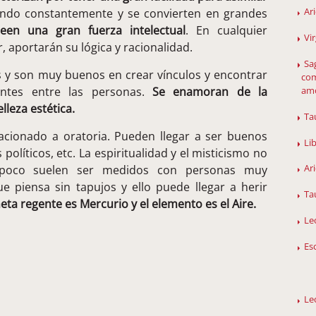
Ar
endo constantemente y se convierten en grandes
een una gran fuerza intelectual
. En cualquier
Vi
aportarán su lógica y racionalidad.
Sag
es y son muy buenos en crear vínculos y encontrar
com
amo
entes entre las personas.
Se enamoran de la
lleza estética.
Ta
cionado a oratoria. Pueden llegar a ser buenos
Li
líticos, etc. La espiritualidad y el misticismo no
Ar
mpoco suelen ser medidos con personas muy
e piensa sin tapujos y ello puede llegar a herir
Ta
neta regente es Mercurio y el elemento es el Aire.
Le
Es
Le