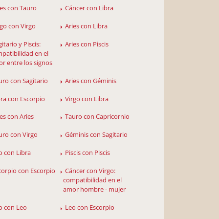
ies con Tauro
Cáncer con Libra
rgo con Virgo
Aries con Libra
itario y Piscis:
Aries con Piscis
patibilidad en el
r entre los signos
uro con Sagitario
Aries con Géminis
bra con Escorpio
Virgo con Libra
ies con Aries
Tauro con Capricornio
uro con Virgo
Géminis con Sagitario
o con Libra
Piscis con Piscis
corpio con Escorpio
Cáncer con Virgo:
compatibilidad en el
amor hombre - mujer
o con Leo
Leo con Escorpio