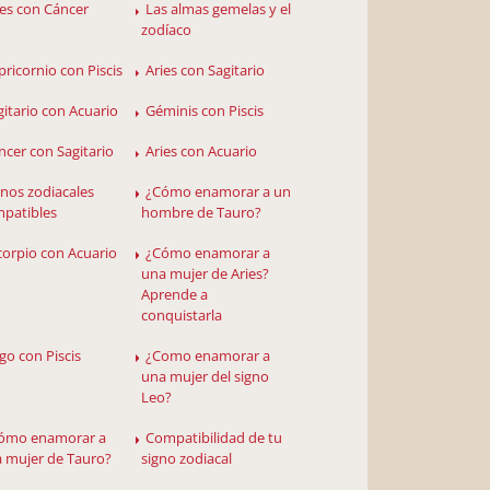
ies con Cáncer
Las almas gemelas y el
zodíaco
pricornio con Piscis
Aries con Sagitario
gitario con Acuario
Géminis con Piscis
ncer con Sagitario
Aries con Acuario
gnos zodiacales
¿Cómo enamorar a un
patibles
hombre de Tauro?
corpio con Acuario
¿Cómo enamorar a
una mujer de Aries?
Aprende a
conquistarla
rgo con Piscis
¿Como enamorar a
una mujer del signo
Leo?
ómo enamorar a
Compatibilidad de tu
 mujer de Tauro?
signo zodiacal