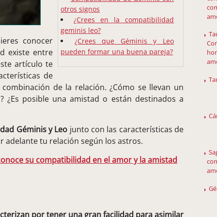
com
otros signos
amo
¿Crees en la compatibilidad
geminis leo?
Ta
ieres conocer
¿Crees que Géminis y Leo
Com
d existe entre
pueden formar una buena pareja?
hom
am
te artículo te
cterísticas de
Ta
a combinación de la relación. ¿Cómo se llevan un
 ¿Es posible una amistad o están destinados a
Cá
idad Géminis y Leo
junto con las características de
 adelante tu relación según los astros.
Sa
conoce su compatibilidad en el amor y la amistad
com
amo
Gé
acterizan por tener una gran facilidad para asimilar