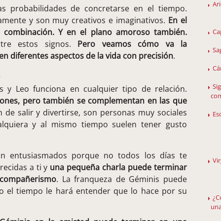
Ar
 probabilidades de concretarse en el tiempo.
ente y son muy creativos e imaginativos.
En el
te combinación. Y en el plano amoroso también.
Ca
ntre estos signos.
Pero veamos cómo va la
Sa
en diferentes aspectos de la vida con precisión
.
Cá
d
Si
s y Leo funciona en cualquier tipo de relación.
com
ones, pero también se complementan en las que
n de salir y divertirse, son personas muy sociales
Es
lquiera y al mismo tiempo suelen tener gusto
án entusiasmados porque no todos los días te
Vi
ecidas a ti y
una pequeña charla puede terminar
 compañerismo
. La franqueza de Géminis puede
ro el tiempo le hará entender que lo hace por su
¿C
una