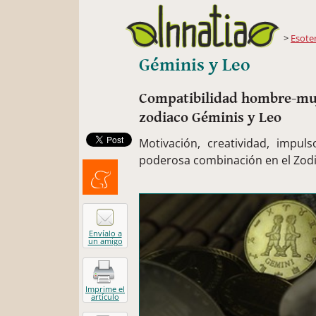
Esote
Géminis y Leo
Compatibilidad hombre-muje
zodiaco Géminis y Leo
Motivación, creatividad, impul
poderosa combinación en el Zodia
Menéalo
Envíalo a
un amigo
Imprime el
artículo