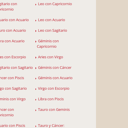
gitario con
Leo con Capricornio
ricornio
uario con Acuario
Leo con Acuario
uro con Acuario
Leo con Sagitario
bra con Acuario
Géminis con
Capricornio
ies con Escorpio
Aries con Virgo
gitario con Sagitario
Géminis con Cáncer
ncer con Piscis
Géminis con Acuario
rgo con Sagitario
Virgo con Escorpio
minis con Virgo
Libra con Piscis
ncer con
Tauro con Geminis
ricornio
uario con Piscis
Tauro y Cáncer: