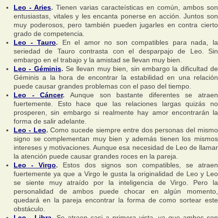
Leo - Aries
.
Tienen varias caracteísticas en común, ambos son
entusiastas, vitales y les encanta ponerse en acción. Juntos son
muy poderosos, pero también pueden jugarles en contra cierto
grado de competencia.
Leo - Tauro
.
En el amor no son compatibles para nada, l
seriedad de Tauro contrasta con el desparpajo de Leo. Sin
embargo en el trabajo y la amistad se llevan muy bien.
Leo - Géminis
.
Se llevan muy bien, sin embargo la dificultad d
Géminis a la hora de encontrar la estabilidad en una relación
puede causar grandes problemas con el paso del tiempo.
Leo - Cáncer
.
Aunque son bastante diferentes se atraen
fuertemente. Esto hace que las relaciones largas quizás no
prosperen, sin embargo si realmente hay amor encontrarán la
forma de salir adelante.
Leo - Leo
.
Como sucede siempre entre dos personas del mism
signo se complementan muy bien y además tienen los mismos
intereses y motivaciones. Aunque esa necesidad de Leo de llamar
la atención puede causar grandes roces en la pareja.
Leo - Virgo
.
Estos dos signos son compatibles, se atrae
fuertemente ya que a Virgo le gusta la originalidad de Leo y Leo
se siente muy atraído por la inteligencia de Virgo. Pero la
personalidad de ambos puede chocar en algún momento,
quedará en la pareja encontrar la forma de como sortear este
obstáculo.
Leo - Libra
.
Se atraen casi a primera vista, ya que ambos son