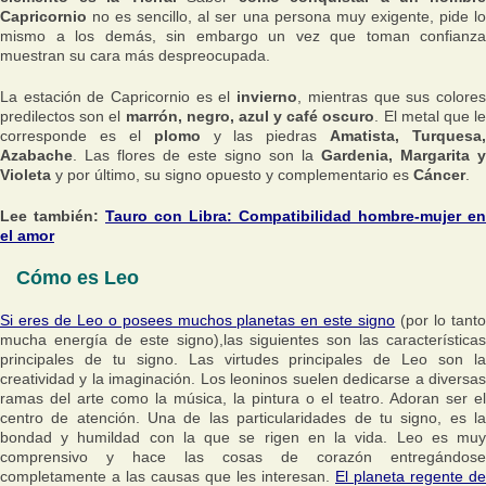
Capricornio
no es sencillo, al ser una persona muy exigente, pide lo
mismo a los demás, sin embargo un vez que toman confianza
muestran su cara más despreocupada.
La estación de Capricornio es el
invierno
, mientras que sus colore
predilectos son el
marrón, negro, azul y café oscuro
. El metal que l
corresponde es el
plomo
y las piedras
Amatista, Turquesa,
Azabache
. Las flores de este signo son la
Gardenia, Margarita y
Violeta
y por último, su signo opuesto y complementario es
Cáncer
.
Lee también:
Tauro con Libra: Compatibilidad hombre-mujer en
el amor
Cómo es Leo
Si eres de Leo o posees muchos planetas en este signo
(por lo tant
mucha energía de este signo),las siguientes son las características
principales de tu signo. Las virtudes principales de Leo son la
creatividad y la imaginación. Los leoninos suelen dedicarse a diversas
ramas del arte como la música, la pintura o el teatro. Adoran ser el
centro de atención. Una de las particularidades de tu signo, es la
bondad y humildad con la que se rigen en la vida. Leo es muy
comprensivo y hace las cosas de corazón entregándose
completamente a las causas que les interesan.
El planeta regente de