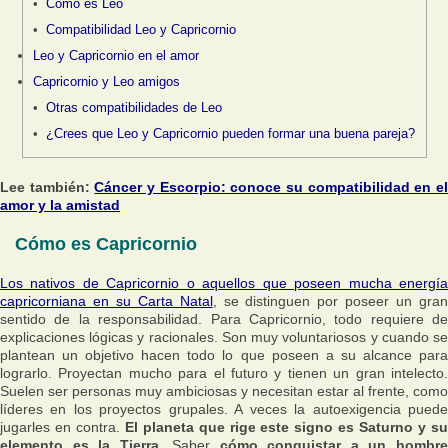
Cómo es Leo
Compatibilidad Leo y Capricornio
Leo y Capricornio en el amor
Capricornio y Leo amigos
Otras compatibilidades de Leo
¿Crees que Leo y Capricornio pueden formar una buena pareja?
Lee también:
Cáncer y Escorpio: conoce su compatibilidad en e
amor y la amistad
Cómo es Capricornio
Los nativos de Capricornio o aquellos que poseen mucha energía
capricorniana en su Carta Natal
, se distinguen por poseer un gra
sentido de la responsabilidad. Para Capricornio, todo requiere de
explicaciones lógicas y racionales. Son muy voluntariosos y cuando se
plantean un objetivo hacen todo lo que poseen a su alcance para
lograrlo. Proyectan mucho para el futuro y tienen un gran intelecto.
Suelen ser personas muy ambiciosas y necesitan estar al frente, como
líderes en los proyectos grupales. A veces la autoexigencia puede
jugarles en contra.
El planeta que rige este signo es Saturno y su
elemento es la Tierra.
Saber
cómo conquistar a un hombr