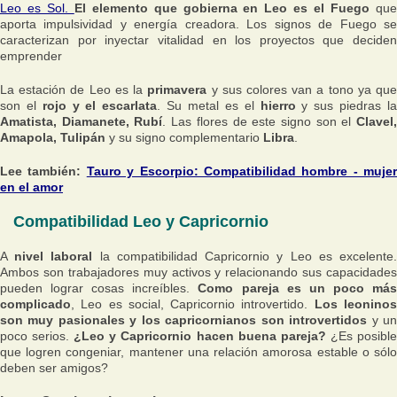
Leo es Sol.
El elemento que gobierna en Leo es el Fuego
qu
aporta impulsividad y energía creadora. Los signos de Fuego se
caracterizan por inyectar vitalidad en los proyectos que deciden
emprender
La estación de Leo es la
primavera
y sus colores van a tono ya qu
son el
rojo y el escarlata
. Su metal es el
hierro
y sus piedras l
Amatista, Diamanete, Rubí
. Las flores de este signo son el
Clavel
Amapola, Tulipán
y su signo complementario
Libra
.
Lee también:
Tauro y Escorpio: Compatibilidad hombre - mujer
en el amor
Compatibilidad Leo y Capricornio
A
nivel laboral
la compatibilidad Capricornio y Leo es excelente
Ambos son trabajadores muy activos y relacionando sus capacidades
pueden lograr cosas increíbles.
Como pareja es un poco má
complicado
, Leo es social, Capricornio introvertido.
Los leonino
son muy pasionales y los capricornianos son introvertidos
y u
poco serios.
¿Leo y Capricornio hacen buena pareja?
¿Es posibl
que logren congeniar, mantener una relación amorosa estable o sólo
deben ser amigos?