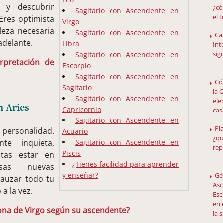
 y descubrir
¿có
Sagitario con Ascendente en
el 
 Eres optimista
Virgo
leza necesaria
Sagitario con Ascendente en
Car
adelante.
Libra
Int
sig
Sagitario con Ascendente en
erpretación de
Escorpio
Sagitario con Ascendente en
Có
Sagitario
la 
Sagitario con Ascendente en
ele
n Aries
Capricornio
cas
Sagitario con Ascendente en
Pl
 personalidad.
Acuario
¿qu
e inquieta,
Sagitario con Ascendente en
rep
Piscis
itas estar en
¿Tienes facilidad para aprender
sas nuevas
y enseñar?
Gé
auzar todo tu
Asc
a la vez.
Esc
en 
na de Virgo según su ascendente?
la 