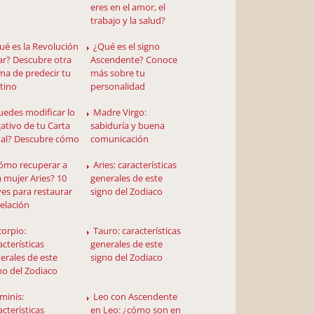
eres en el amor, el
trabajo y la salud?
ué es la Revolución
¿Qué es el signo
ar? Descubre otra
Ascendente? Conoce
ma de predecir tu
más sobre tu
tino
personalidad
uedes modificar lo
Madre Virgo:
ativo de tu Carta
sabiduría y buena
al? Descubre cómo
comunicación
ómo recuperar a
Aries: características
 mujer Aries? 10
generales de este
ves para restaurar
signo del Zodiaco
relación
corpio:
Tauro: características
acterísticas
generales de este
erales de este
signo del Zodiaco
no del Zodiaco
minis:
Leo con Ascendente
acterísticas
en Leo: ¿cómo son en