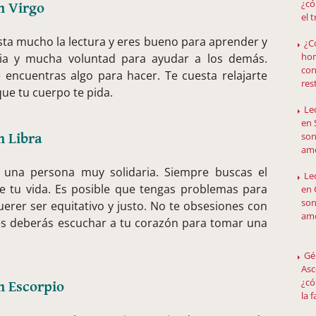
¿có
n Virgo
el 
usta mucho la lectura y eres bueno para aprender y
¿C
hom
ia y mucha voluntad para ayudar a los demás.
con
e encuentras algo para hacer. Te cuesta relajarte
res
que tu cuerpo te pida.
Le
en 
son
n Libra
amo
 una persona muy solidaria. Siempre buscas el
Le
de tu vida. Es posible que tengas problemas para
en 
son
erer ser equitativo y justo. No te obsesiones con
amo
es deberás escuchar a tu corazón para tomar una
Gé
Asc
¿có
n Escorpio
la 