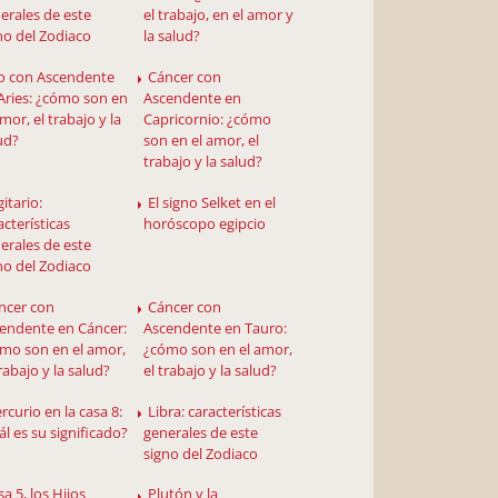
erales de este
el trabajo, en el amor y
no del Zodiaco
la salud?
o con Ascendente
Cáncer con
Aries: ¿cómo son en
Ascendente en
amor, el trabajo y la
Capricornio: ¿cómo
ud?
son en el amor, el
trabajo y la salud?
itario:
El signo Selket en el
acterísticas
horóscopo egipcio
erales de este
no del Zodiaco
ncer con
Cáncer con
endente en Cáncer:
Ascendente en Tauro:
mo son en el amor,
¿cómo son en el amor,
trabajo y la salud?
el trabajo y la salud?
rcurio en la casa 8:
Libra: características
ál es su significado?
generales de este
signo del Zodiaco
a 5, los Hijos
Plutón y la