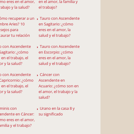
mo eres en el amor,
en el amor, la familia y
trabajo y la salud?
el trabajo?
ómo recuperar a un
Tauro con Ascendente
bre Aries? 10
en Sagitario: ¿cómo
sejos para
eres en el amor, la
taurar tu relación
salud y el trabajo?
o con Ascendente
Tauro con Ascendente
Sagitario: ¿cómo
en Escorpio: ¿cómo
 en el trabajo, el
eres en el amor, la
r y la salud?
salud y el trabajo?
o con Ascendente
Cáncer con
Capricornio: ¿cómo
Ascendente en
 en el trabajo, el
Acuario: ¿cómo son en
r y la salud?
el amor, el trabajo y la
salud?
minis con
Urano en la casa 8 y
endente en Cáncer:
su significado
mo eres en el amor,
familia y el trabajo?