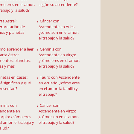
mo eres en el amor,
según su ascendente?
trabajo y la salud?
ta Astral:
Cáncer con
erpretación de
Ascendente en Aries:
nos y planetas
¿cómo son en el amor,
el trabajo y la salud?
mo aprender a leer
Géminis con
Carta Astral:
Ascendente en Virgo:
mentos, planetas,
¿cómo eres en el amor,
as y más
el trabajo y la salud?
anetas en Casas:
Tauro con Ascendente
é significan y qué
en Acuario: ¿cómo eres
resentan?
en el amor, la familia y
el trabajo?
minis con
Cáncer con
endente en
Ascendente en Virgo:
orpio: ¿cómo eres
¿cómo son en el amor,
el amor, el trabajo y
el trabajo y la salud?
salud?