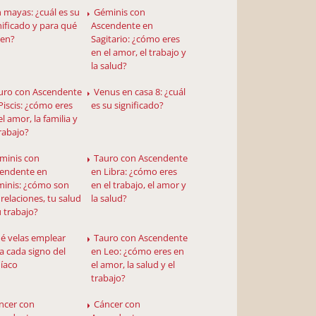
n mayas: ¿cuál es su
Géminis con
nificado y para qué
Ascendente en
ven?
Sagitario: ¿cómo eres
en el amor, el trabajo y
la salud?
uro con Ascendente
Venus en casa 8: ¿cuál
Piscis: ¿cómo eres
es su significado?
el amor, la familia y
trabajo?
minis con
Tauro con Ascendente
endente en
en Libra: ¿cómo eres
inis: ¿cómo son
en el trabajo, el amor y
 relaciones, tu salud
la salud?
u trabajo?
é velas emplear
Tauro con Ascendente
a cada signo del
en Leo: ¿cómo eres en
íaco
el amor, la salud y el
trabajo?
ncer con
Cáncer con