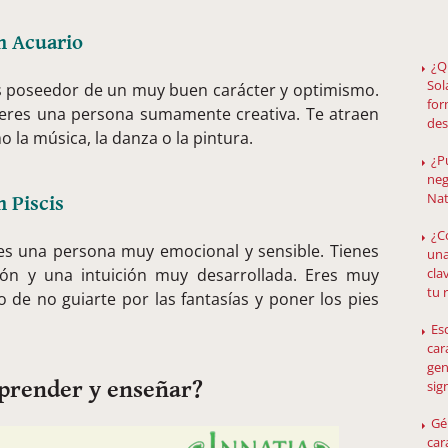
n Acuario
¿Q
Sol
es poseedor de un muy buen carácter y optimismo.
for
y eres una persona sumamente creativa. Te atraen
des
o la música, la danza o la pintura.
¿P
neg
Nat
 Piscis
¿C
es una persona muy emocional y sensible. Tienes
una
cla
ión y una intuición muy desarrollada. Eres muy
tu 
 de no guiarte por las fantasías y poner los pies
Es
car
gen
aprender y enseñar?
sig
Gé
car