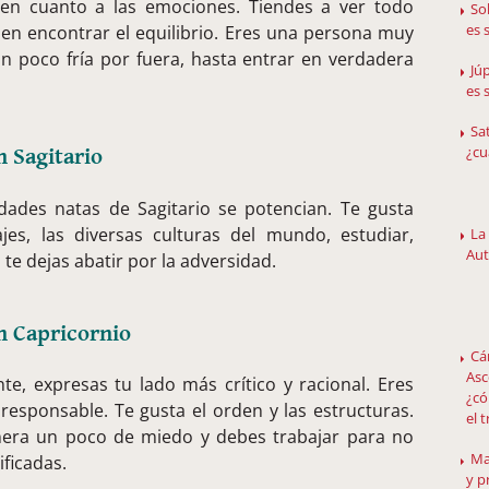
 en cuanto a las emociones. Tiendes a ver todo
Sol
es 
 en encontrar el equilibrio. Eres una persona muy
un poco fría por fuera, hasta entrar en verdadera
Júp
es 
Sa
¿cu
n Sagitario
dades natas de Sagitario se potencian. Te gusta
jes, las diversas culturas del mundo, estudiar,
La 
Au
te dejas abatir por la adversidad.
n Capricornio
Cá
Asc
, expresas tu lado más crítico y racional. Eres
¿có
esponsable. Te gusta el orden y las estructuras.
el 
enera un poco de miedo y debes trabajar para no
Ma
ificadas.
y p