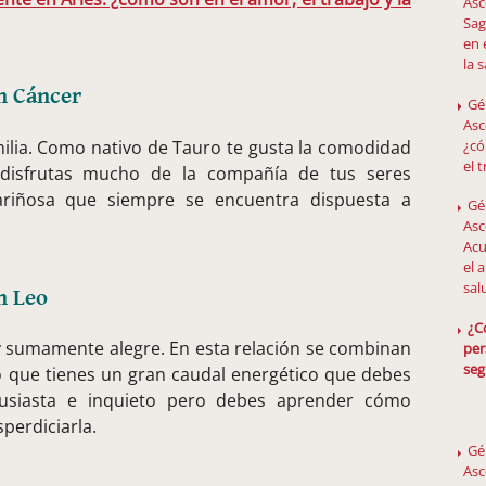
Asc
Sag
en 
la 
n Cáncer
Gé
Asc
¿có
amilia. Como nativo de Tauro te gusta la comodidad
el 
 disfrutas mucho de la compañía de tus seres
ariñosa que siempre se encuentra dispuesta a
Gé
Asc
Acu
el 
sal
n Leo
¿C
 y sumamente alegre. En esta relación se combinan
per
seg
lo que tienes un gran caudal energético que debes
tusiasta e inquieto pero debes aprender cómo
perdiciarla.
Gé
Asc