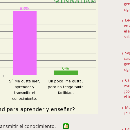
gen
sig
Le
en 
el 
sal
Sag
car
gen
sig
Cá
Asc
¿có
el 
Me
¿cu
ransmitir el conocimiento.
Cas