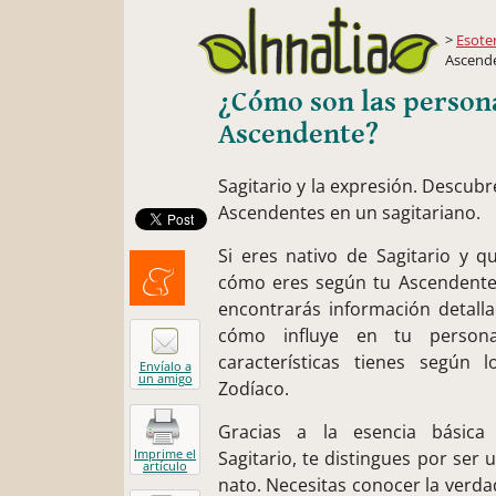
Esote
Ascend
¿Cómo son las persona
Ascendente?
Sagitario y la expresión. Descubr
Ascendentes en un sagitariano.
Si eres nativo de Sagitario y q
cómo eres según tu Ascendente
encontrarás información detall
Menéalo
cómo influye en tu person
características tienes según 
Envíalo a
un amigo
Zodíaco.
Gracias a la esencia básica
Imprime el
Sagitario, te distingues por ser 
artículo
nato. Necesitas conocer la verda