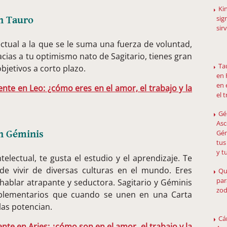
Ki
sig
n Tauro
sir
ctual a la que se le suma una fuerza de voluntad,
cias a tu optimismo nato de Sagitario, tienes gran
Ta
bjetivos a corto plazo.
en 
en 
te en Leo: ¿cómo eres en el amor, el trabajo y la
el 
Gé
Asc
n Géminis
Gém
tus
y t
lectual, te gusta el estudio y el aprendizaje. Te
de vivir de diversas culturas en el mundo. Eres
Qu
par
hablar atrapante y seductora. Sagitario y Géminis
zod
plementarios que cuando se unen en una Carta
las potencian.
Cá
te en Aries: ¿cómo son en el amor, el trabajo y la