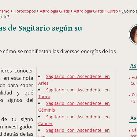
rismo
>
Horóscopos
>
Astrología Gratis
>
Astrología Gratis :: Curso
> ¿Cómo s
ente?
s de Sagitario según su
e cómo se manifiestan las diversas energías de los
As
uieres conocer
Sagitario con Ascendente en
Ast
, en esta nota
Aries
Cu
ada para saber
Sagitario con Ascendente en
alidad y qué
Co
Tauro
los signos del
sig
Sagitario con Ascendente en
Géminis
Sagitario con Ascendente en
As
 de tu signo
Cáncer
un investigador
Cá
Sagitario con Ascendente en
d detrás de las
Asc
Leo