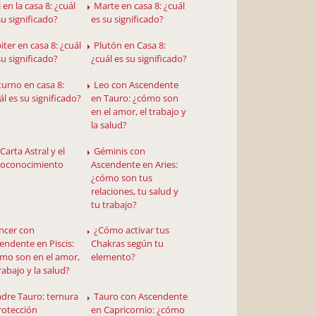
 en la casa 8: ¿cuál
Marte en casa 8: ¿cuál
su significado?
es su significado?
iter en casa 8: ¿cuál
Plutón en Casa 8:
su significado?
¿cuál es su significado?
turno en casa 8:
Leo con Ascendente
ál es su significado?
en Tauro: ¿cómo son
en el amor, el trabajo y
la salud?
Carta Astral y el
Géminis con
toconocimiento
Ascendente en Aries:
¿cómo son tus
relaciones, tu salud y
tu trabajo?
ncer con
¿Cómo activar tus
endente en Piscis:
Chakras según tu
mo son en el amor,
elemento?
trabajo y la salud?
dre Tauro: ternura
Tauro con Ascendente
rotección
en Capricornio: ¿cómo