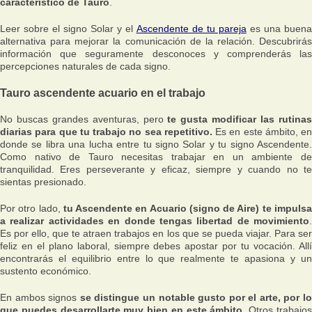
característico de Tauro
.
Leer sobre el signo Solar y el
Ascendente de tu pareja
es una buen
alternativa para mejorar la comunicación de la relación. Descubrirás
información que seguramente desconoces y comprenderás las
percepciones naturales de cada signo.
Tauro ascendente acuario en el trabajo
No buscas grandes aventuras, pero
te gusta modificar las rutina
diarias para que tu trabajo no sea repetitivo.
Es en este ámbito, en
donde se libra una lucha entre tu signo Solar y tu signo Ascendente.
Como nativo de Tauro necesitas trabajar en un ambiente de
tranquilidad. Eres perseverante y eficaz, siempre y cuando no te
sientas presionado.
Por otro lado,
tu Ascendente en Acuario (signo de Aire) te impuls
a realizar actividades en donde tengas libertad de movimiento
.
Es por ello, que te atraen trabajos en los que se pueda viajar. Para ser
feliz en el plano laboral, siempre debes apostar por tu vocación. Allí
encontrarás el equilibrio entre lo que realmente te apasiona y un
sustento económico.
En ambos signos
se distingue un notable gusto por el arte, por lo
que puedes desarrollarte muy bien en este ámbito
. Otros trabajo