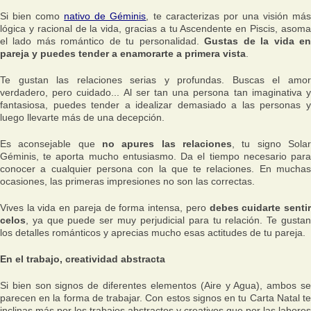
Si bien como
nativo de Géminis
, te caracterizas por una visión má
lógica y racional de la vida, gracias a tu Ascendente en Piscis, asoma
el lado más romántico de tu personalidad.
Gustas de la vida e
pareja y puedes tender a enamorarte a primera vista
.
Te gustan las relaciones serias y profundas. Buscas el amor
verdadero, pero cuidado... Al ser tan una persona tan imaginativa y
fantasiosa, puedes tender a idealizar demasiado a las personas y
luego llevarte más de una decepción.
Es aconsejable que
no apures las relaciones
, tu signo Solar
Géminis, te aporta mucho entusiasmo. Da el tiempo necesario para
conocer a cualquier persona con la que te relaciones. En muchas
ocasiones, las primeras impresiones no son las correctas.
Vives la vida en pareja de forma intensa, pero
debes cuidarte senti
celos
, ya que puede ser muy perjudicial para tu relación. Te gustan
los detalles románticos y aprecias mucho esas actitudes de tu pareja.
En el trabajo, creatividad abstracta
Si bien son signos de diferentes elementos (Aire y Agua), ambos se
parecen en la forma de trabajar. Con estos signos en tu Carta Natal te
inclinas más por los trabajos abstractos y creativos que por las labores