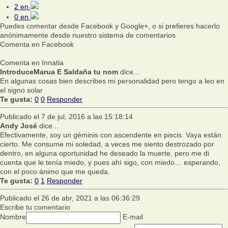
2
en
0
en
Puedes comentar desde Facebook y Google+, o si prefieres hacerlo
anónimamente desde nuestro sistema de comentarios
Comenta en Facebook
Comenta en Innatia
IntroduceMarua E Saldaña tu nom
dice...
En algunas cosas bien describes mi personalidad pero tengo a leo en
el signo solar
Te gusta:
0
0
Responder
Publicado el 7 de jul, 2016 a las 15:18:14
Andy José
dice...
Efectivamente, soy un géminis con ascendente en piscis. Vaya están
cierto. Me consume mi soledad, a veces me siento destrozado por
dentro, en alguna oportunidad he deseado la muerte, pero me di
cuenta que le tenía miedo, y pues ahí sigo, con miedo… esperando,
con el poco ánimo que me queda.
Te gusta:
0
1
Responder
Publicado el 26 de abr, 2021 a las 06:36:29
Escribe tu comentario
Nombre
E-mail