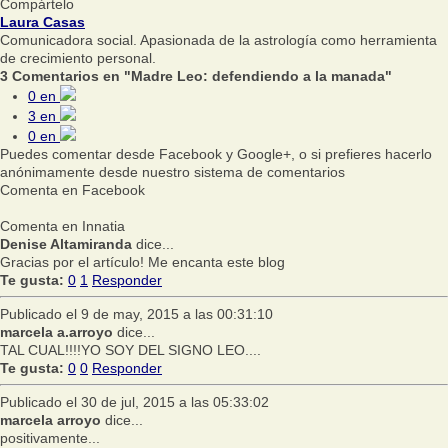
Compártelo
Laura Casas
Comunicadora social. Apasionada de la astrología como herramienta
de crecimiento personal.
3 Comentarios en "Madre Leo: defendiendo a la manada"
0
en
3
en
0
en
Puedes comentar desde Facebook y Google+, o si prefieres hacerlo
anónimamente desde nuestro sistema de comentarios
Comenta en Facebook
Comenta en Innatia
Denise Altamiranda
dice...
Gracias por el artículo! Me encanta este blog
Te gusta:
0
1
Responder
Publicado el 9 de may, 2015 a las 00:31:10
marcela a.arroyo
dice...
TAL CUAL!!!!YO SOY DEL SIGNO LEO....
Te gusta:
0
0
Responder
Publicado el 30 de jul, 2015 a las 05:33:02
marcela arroyo
dice...
positivamente...