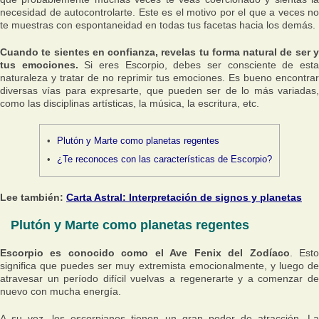
necesidad de autocontrolarte. Este es el motivo por el que a veces no
te muestras con espontaneidad en todas tus facetas hacia los demás.
Cuando te sientes en confianza, revelas tu forma natural de ser y
tus emociones.
Si eres Escorpio, debes ser consciente de est
naturaleza y tratar de no reprimir tus emociones. Es bueno encontrar
diversas vías para expresarte, que pueden ser de lo más variadas,
como las disciplinas artísticas, la música, la escritura, etc.
Plutón y Marte como planetas regentes
¿Te reconoces con las características de Escorpio?
Lee también:
Carta Astral: Interpretación de signos y planetas
Plutón y Marte como planetas regentes
Escorpio es conocido como el Ave Fenix del Zodíaco
. Est
significa que puedes ser muy extremista emocionalmente, y luego de
atravesar un período difícil vuelvas a regenerarte y a comenzar de
nuevo con mucha energía.
A su vez, los escorpianos tienen un gran poder de atracción. La