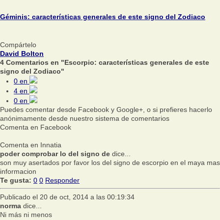
Géminis: características generales de este signo del Zodiaco
Compártelo
David Bolton
4 Comentarios en "Escorpio: características generales de este
signo del Zodiaco"
0
en
4
en
0
en
Puedes comentar desde Facebook y Google+, o si prefieres hacerlo
anónimamente desde nuestro sistema de comentarios
Comenta en Facebook
Comenta en Innatia
poder comprobar lo del signo de
dice...
son muy asertados por favor los del signo de escorpio en el maya mas
informacion
Te gusta:
0
0
Responder
Publicado el 20 de oct, 2014 a las 00:19:34
norma
dice...
Ni más ni menos